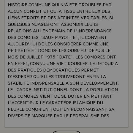
HISTOIRE COMMUNE QUI N'A ETE TROUBLEE PAR
AUCUN CONFLIT ET QUI A TISSE ENTRE EUX DES
LIENS ETROITS ET DES AFFINITES VERITABLES. SI
QUELQUES NUAGES ONT ASSOMBRI LEURS
RELATIONS AU LENDEMAIN DE L'INDEPENDANCE
DES COMORES `SAUF MAYOTTE`, IL CONVIENT
AUJOURD'HUI DE LES CONSIDERER COMME UNE
PERIPETIE ET DONC DE LES OUBLIER. DEPUIS LE
MOIS DE JUILLET 1975 `DATE`, LES COMORES ONT,
EN EFFET, CONNU UNE VIE TROUBLEE. LE RETOUR A
DES PRATIQUES DEMOCRATIQUES PERMET
D'ESPERER QU'ELLES TROUVERONT ENFIN LA
STABILITE INDISPENSABLE A SON DEVELOPPEMENT.
LE _CADRE INSTITUTIONNEL DONT LA POPULATION
DES COMORES VIENT DE SE DOTER EN METTANT
L'ACCENT SUR LE CARACTERE ISLAMIQUE DU
PEUPLE COMORIEN, TOUT EN RECONNAISSANT SA
DIVERSITE MARQUEE PAR LE FEDERALISME DES
INSTITUTIONS, PARAIT DE _NATURE A FAVORISER
UNE ACTION HARMONIEUSE ET EFFICACE DE L'ETAT