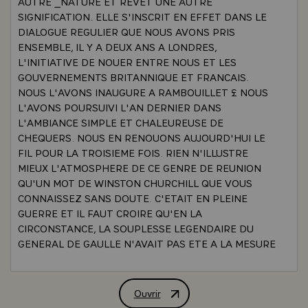
AUTRE _NATURE ET REVET UNE AUTRE
SIGNIFICATION. ELLE S'INSCRIT EN EFFET DANS LE
DIALOGUE REGULIER QUE NOUS AVONS PRIS
ENSEMBLE, IL Y A DEUX ANS A LONDRES,
L'INITIATIVE DE NOUER ENTRE NOUS ET LES
GOUVERNEMENTS BRITANNIQUE ET FRANCAIS.
NOUS L'AVONS INAUGURE A RAMBOUILLET £ NOUS
L'AVONS POURSUIVI L'AN DERNIER DANS
L'AMBIANCE SIMPLE ET CHALEUREUSE DE
CHEQUERS. NOUS EN RENOUONS AUJOURD'HUI LE
FIL POUR LA TROISIEME FOIS. RIEN N'ILLUSTRE
MIEUX L'ATMOSPHERE DE CE GENRE DE REUNION
QU'UN MOT DE WINSTON CHURCHILL QUE VOUS
CONNAISSEZ SANS DOUTE. C'ETAIT EN PLEINE
GUERRE ET IL FAUT CROIRE QU'EN LA
CIRCONSTANCE, LA SOUPLESSE LEGENDAIRE DU
GENERAL DE GAULLE N'AVAIT PAS ETE A LA MESURE
DES ESPOIRS DU GOUVERNEMENT BRITANNIQUE.
SOUCIEUX DE CALMER L'EMOTION QUE L'INCIDENT
AVAIT PROVOQUEE A LA
Ouvrir
ALLOCUTION PRONONCEE PAR M. VA
CHAMBRE_DES_COMMUNES, CHURCHILL OBSERVA