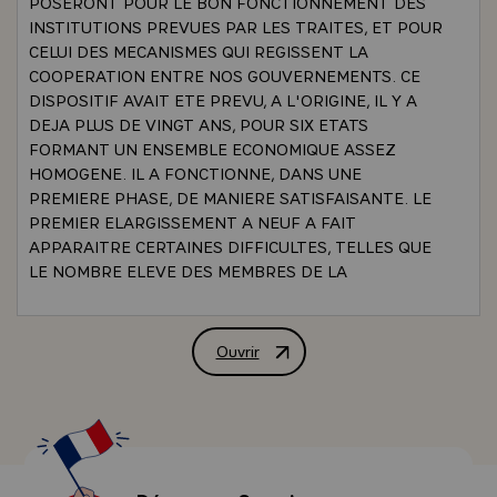
POSERONT POUR LE BON FONCTIONNEMENT DES
INSTITUTIONS PREVUES PAR LES TRAITES, ET POUR
CELUI DES MECANISMES QUI REGISSENT LA
COOPERATION ENTRE NOS GOUVERNEMENTS. CE
DISPOSITIF AVAIT ETE PREVU, A L'ORIGINE, IL Y A
DEJA PLUS DE VINGT ANS, POUR SIX ETATS
FORMANT UN ENSEMBLE ECONOMIQUE ASSEZ
HOMOGENE. IL A FONCTIONNE, DANS UNE
PREMIERE PHASE, DE MANIERE SATISFAISANTE. LE
PREMIER ELARGISSEMENT A NEUF A FAIT
APPARAITRE CERTAINES DIFFICULTES, TELLES QUE
LE NOMBRE ELEVE DES MEMBRES DE LA
COMMISSION `COMMISSION_EUROPEENNE ` CEE`
ET LA LOURDEUR DE CERTAINES PROCEDURES. IL
EST CLAIR QUE LA SIMPLE TRANSPOSITION A
Ouvrir
LETTRE A M. HELMUT SCHMIDT, PR
DOUZE DU DISPOSITIF INITIALEMENT PREVU POUR
SIX N'EST PAS SUFFISANTE ET QU'UN EFFORT
D'ADAPTATION PLUS POUSSE S'IMPOSE SI NOUS
VOULONS MAINTENIR L'EFFICACITE ET LE CLIMAT
DE COHESION QUI ONT PERMIS LES PROGRES DE LA
CONSTRUCTION EUROPEENNE, ET SI NOUS