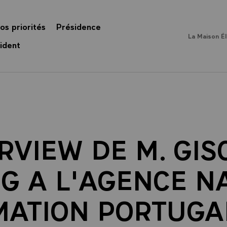
os priorités
Présidence
La Maison É
ident
RVIEW DE M. GI
NG A L'AGENCE N
MATION PORTUGA