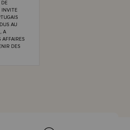
 DE
 INVITE
RTUGAIS
NDUS AU
, A
S AFFAIRES
ENIR DES
IRECTEURS
ES
 PAYS,
'ESTAING A L'AGENCE NATIONALE D'INFORMATION P
ION DE
 RESEAU
PAYS QUE
SORMAIS LA