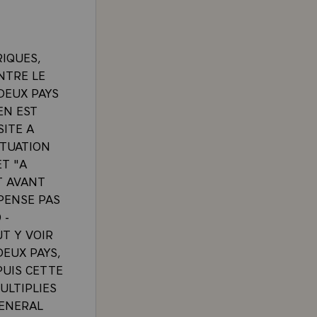
RIQUES,
NTRE LE
DEUX PAYS
EN EST
SITE A
ITUATION
T "A
T AVANT
 PENSE PAS
 -
UT Y VOIR
EUX PAYS,
PUIS CETTE
ULTIPLIES
GENERAL