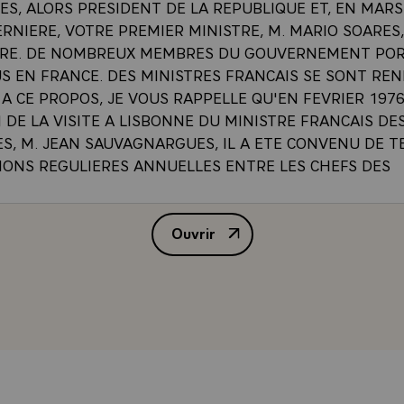
S, ALORS PRESIDENT DE LA REPUBLIQUE ET, EN MARS
RNIERE, VOTRE PREMIER MINISTRE, M. MARIO SOARES,
RRE. DE NOMBREUX MEMBRES DU GOUVERNEMENT PO
S EN FRANCE. DES MINISTRES FRANCAIS SE SONT RE
A CE PROPOS, JE VOUS RAPPELLE QU'EN FEVRIER 1976
 DE LA VISITE A LISBONNE DU MINISTRE FRANCAIS DE
S, M. JEAN SAUVAGNARGUES, IL A ETE CONVENU DE T
IONS REGULIERES ANNUELLES ENTRE LES CHEFS DES
S FRANCAISE ET PORTUGAISE, AINSI QU'ENTRE LES D
 DES DEUX MINISTERES. JE N'OUBLIE PAS NON PLUS L
Ouvrir
QUI SE SONT NOUES ENTRE PARLEMENTAIRES DES DEUX
INTERVIEW DE M. GISCARD D
 A L'OCCASION DE LA VENUE A PARIS D'UNE DELEGAT
EMBLEE DE LA REPUBLIQUE
E ETRANGERE ` REPONSE` COMME VOUS LE VOYEZ, UN
ITIES S'EST TISSE DEPUIS LE 25 AVRIL 1974 `DATE `
T DE REGIME`, COMME IL EST NORMAL ENTRE DEUX 
T L'HISTOIRE, LA CULTURE, LA LANGUE ET AUSSI DE