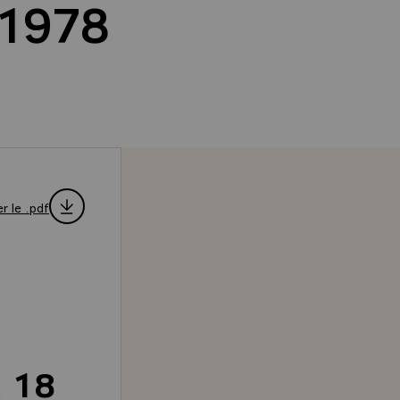
 1978
r le .pdf
 18