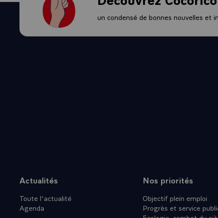
POURSUITE 
SOUHAITE Q
un condensé de bonnes nouvelles et ini
CE PROCES
APPROFOND
J'ENVISAGE
DIVERSIFIE
DEFINIR D
INTERNATI
NOTAMMENT
L'EXPERIE
-\
`POLITIQU
LA FRANCE
MAIS C'EST
RETICENCE
Actualités
Nos priorités
Plan du site
INCONVENIE
Toute l'actualité
Objectif plein emploi
D'AUTANT 
Agenda
Progrès et service publi
L'ESPAGNE
Ecologie, combat du siè