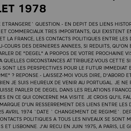
LET 1978
 ETRANGERE` QUESTION.- EN DEPIT DES LIENS HISTO
 ET COMMERCIAUX TRES IMPORTANTS, QUI EXISTENT E
T LA FRANCE, LES CONTACTS POLITIQUES ENTRE LES 
U-COURS DES DERNIERES ANNEES, SI REDUITS, QU'ON 
ARLER DE "DEGEL" A PROPOS DE VOTRE PROCHAINE VI
 A QUELLES CIRCONSTANCES ATTRIBUEZ-VOUS CETTE S
S SONT LES PERSPECTIVES POUR LE FUTUR IMMEDIAT E
E" ? REPONSE.- LAISSEZ-MOI VOUS DIRE, D'ABORD E
IEN JE SUIS HEUREUX DE VENIR AU PORTUGAL. JE NE
UISSE PARLER DE DEGEL DANS LES RELATIONS FRANCO
S EN CE QUI CONCERNE MA VISITE. JE CROIS QU'IL FA
 MARQUE D'UN RESSERREMENT DES LIENS ENTRE LES D
25 AVRIL 1974 `DATE ` CHANGEMENT DE REGIME`. DE
CONTACTS POLITIQUES A TOUS LES NIVEAUX SE SONT M
S ET LISBONNE. J'AI RECU EN JUIN 1975, A PARIS, LE 