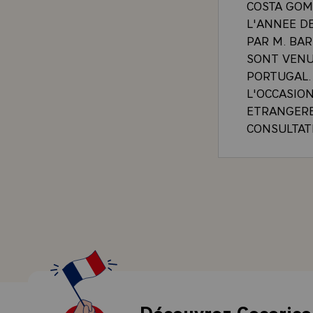
COSTA GOME
L'ANNEE DE
PAR M. BA
SONT VENU
PORTUGAL. 
L'OCCASION
ETRANGERE
CONSULTAT
DIPLOMATIE
POLITIQUES
CONTACTS 
NOTAMMENT
VOTRE ASS
-\
`POLITIQU
DENSE D'AM
CHANGEMEN
RAPPROCHEN
Découvrez Cocorico