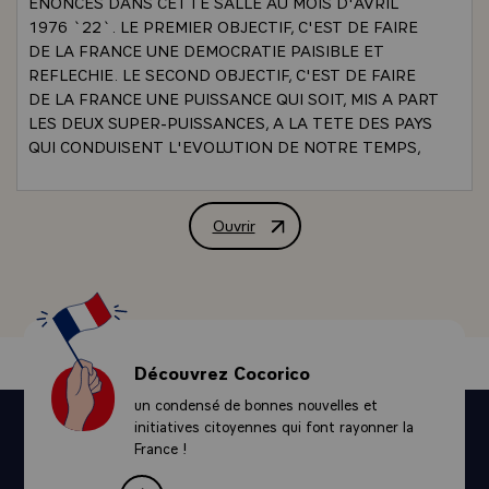
ENONCES DANS CETTE SALLE AU MOIS D'AVRIL
1976 `22`. LE PREMIER OBJECTIF, C'EST DE FAIRE
DE LA FRANCE UNE DEMOCRATIE PAISIBLE ET
REFLECHIE. LE SECOND OBJECTIF, C'EST DE FAIRE
DE LA FRANCE UNE PUISSANCE QUI SOIT, MIS A PART
LES DEUX SUPER-PUISSANCES, A LA TETE DES PAYS
QUI CONDUISENT L'EVOLUTION DE NOTRE TEMPS,
ET SOIT DONC A-CE-TITRE PRESENTE DANS
TOUTES LES GRANDES REFLEXIONS ET DANS TOUS
LES GRANDS DEBATS MONDIAUX, COMME LE VEUT
Ouvrir
REUNION DE PRESSE DE M. VALERY 
NOTRE TRADITION HISTORIQUE. A CES OBJECTIFS,
J'EN AJOUTERAI UN TROISIEME, MAIS VOUS ME
PERMETTREZ SI VOUS LE VOULEZ BIEN, DE LE
CONSERVER POUR MA CONCLUSION. NOUS
PRENDRONS SUCCESSIVEMENT LES GRANDS SUJETS
DU MOMENT, C'EST-A-DIRE D'ABORD LES
Découvrez Cocorico
QUESTIONS POLITIQUES TOUCHANT A LA FOIS LA
un condensé de bonnes nouvelles et
SITUATION POLITIQUE, NOS INSTITUTIONS, LES
initiatives citoyennes qui font rayonner la
PROBLEMES ELECTORAUX, ENSUITE LES
France !
PROBLEMES ECONOMIQUES ET SOCIAUX :
DEFINITION DE LA POLITIQUE ECONOMIQUE,