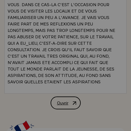
VOUS. DANS CE CAS-LA C'EST L'OCCASION POUR
VOUS DE VISITER LES LOCAUX ET DE VOUS
FAMILIARISER UN PEU A L'AVANCE. JE VAIS VOUS
FAIRE PART DE MES REFLEXIONS UN PEU
LONGTEMPS, MAIS PAS TROP LONGTEMPS POUR NE
PAS ABUSER DE VOTRE PATIENCE, SUR LE TRAVAIL
QUI A EU_LIEU, C'EST-A-DIRE SUR CETTE
CONSULTATION. JE CROIS QU'IL FAUT SAVOIR QUE
C'EST UN TRAVAIL TRES ORIGINAL QUI, AU FOND,
N'AVAIT JAMAIS ETE ACCOMPLI CE QUI FAIT QUE
TOUT LE MONDE PARLAIT DE LA JEUNESSE, DE SES
ASPIRATIONS, DE SON ATTITUDE, AU FOND SANS
SAVOIR QUELLES ETAIENT LES ASPIRATIONS
REELLES DE LA JEUNESSE FRANCAISE
D'AUJOURD'HUI, QUELS ETAIENT LES TRAITS DE
SON COMPORTEMENT, DE SON ATTITUDE ET AINSI
Ouvrir
ALLOCUTION DE M. VALERY GISCARD
NOUS AURONS MAINTENANT UN DOCUMENT DE
BASE PERMETTANT DE PARLER DES PROBLEMES ET
DES ASPIRATIONS DE LA JEUNESSE EN
CONNAISSANCE DE CAUSE. NATURELLEMENT, UNE