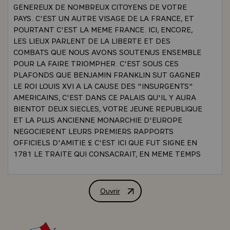
GENEREUX DE NOMBREUX CITOYENS DE VOTRE
PAYS. C'EST UN AUTRE VISAGE DE LA FRANCE, ET
POURTANT C'EST LA MEME FRANCE. ICI, ENCORE,
LES LIEUX PARLENT DE LA LIBERTE ET DES
COMBATS QUE NOUS AVONS SOUTENUS ENSEMBLE
POUR LA FAIRE TRIOMPHER. C'EST SOUS CES
PLAFONDS QUE BENJAMIN FRANKLIN SUT GAGNER
LE ROI LOUIS XVI A LA CAUSE DES "INSURGENTS"
AMERICAINS, C'EST DANS CE PALAIS QU'IL Y AURA
BIENTOT DEUX SIECLES, VOTRE JEUNE REPUBLIQUE
ET LA PLUS ANCIENNE MONARCHIE D'EUROPE
NEGOCIERENT LEURS PREMIERS RAPPORTS
OFFICIELS D'AMITIE £ C'EST ICI QUE FUT SIGNE EN
1781 LE TRAITE QUI CONSACRAIT, EN MEME TEMPS
QUE LA PAIX, L'ENTREE DES ETATS-UNIS
D'AMERIQUE DANS LA COMMUNAUTE DES NATIONS
-\
Ouvrir
ALLOCUTION PRONONCEE PAR M. VA
`POLITIQUE ETRANGERE ` RELATIONS FRANCO -
AMERICAINES` BEAUCOUP DE CHOSES ONT CHANGE
DEPUIS DEUX SIECLES. LE MONDE A CONNU BIEN