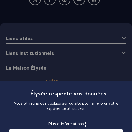
FRANCAISÕ¿\
Nouvelle fenêtre : rejoignez-nous sur Twitter
Nouvelle fenêtre : rejoignez-nous sur Fac
Nouvelle fenêtre : rejoignez-nous 
Nouvelle fenêtre : rejoigne
Nouvelle fenêtre : 
Liens utiles
Liens institutionnels
La Maison Élysée
L’Élysée respecte vos données
Nous utilisons des cookies sur ce site pour améliorer votre
expérience utilisateur.
Boutique
Plus d'informations