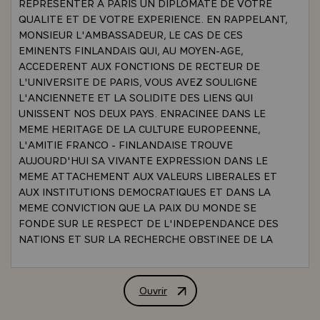
REPRESENTER A PARIS UN DIPLOMATE DE VOTRE
QUALITE ET DE VOTRE EXPERIENCE. EN RAPPELANT,
MONSIEUR L'AMBASSADEUR, LE CAS DE CES
EMINENTS FINLANDAIS QUI, AU MOYEN-AGE,
ACCEDERENT AUX FONCTIONS DE RECTEUR DE
L'UNIVERSITE DE PARIS, VOUS AVEZ SOULIGNE
L'ANCIENNETE ET LA SOLIDITE DES LIENS QUI
UNISSENT NOS DEUX PAYS. ENRACINEE DANS LE
MEME HERITAGE DE LA CULTURE EUROPEENNE,
L'AMITIE FRANCO - FINLANDAISE TROUVE
AUJOURD'HUI SA VIVANTE EXPRESSION DANS LE
MEME ATTACHEMENT AUX VALEURS LIBERALES ET
AUX INSTITUTIONS DEMOCRATIQUES ET DANS LA
MEME CONVICTION QUE LA PAIX DU MONDE SE
FONDE SUR LE RESPECT DE L'INDEPENDANCE DES
NATIONS ET SUR LA RECHERCHE OBSTINEE DE LA
COOPERATION ENTRE TOUS LES PEUPLESÕ\
`POLITIQUE ETRANGERE ` RELATIONS FRANCO -
FINLANDAISES` C'EST POURQUOI LA FRANCE ET LA
Ouvrir
ALLOCUTION DE M. LE PRESIDENT 
FINLANDE SE TROUVENT RAPPROCHEES DANS LES
MEMES EFFORTS POUR CONTRIBUER A ETABLIR DES