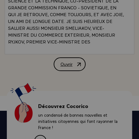
SCIENCE ET LA TECHNIQUE, CO-PRESIDENT DE LA
GRANDE COMMISSION FRANCO - SOVIETIQUE, EN
QUI JE RETROUVE, COMME TOUJOURS, ET AVEC JOIE,
UN AMI DE LONGUE DATE. JE SUIS HEUREUX DE
SALUER AUSSI MONSIEUR SMELIAKOV, VICE-
MINISTRE DU COMMERCE EXTERIEUR, MONSIEUR
RYJKOV, PREMIER VICE-MINISTRE DES
CONSTRUCTIONS MECANIQUES LOURDES, ET
MONSIEUR MEKRIUKOV, VICE-MINISTRE DES
TRAVAUX DE MONTAGE. JE REMERCIE EGALEMENT
Ouvrir
ALLOCUTION DE M. VALERY GISCARD
MONSIEUR PANKOV CHARGE D'AFFAIRES, ET
MONSIEUR EJOV, CONSEILLER COMMERCIAL, D'AVOIR
BIEN VOULU REPRESENTER MONSIEUR
TCHERVONENKO, AMBASSADEUR DE L'UNION
SOVIETIQUE, ACTUELLEMENT ABSENT DU
TERRITOIRE FRANCAISÕ¿\
Découvrez Cocorico
`RELATIONS FRANCO - SOVIETIQUES ` POLITIQUE
un condensé de bonnes nouvelles et
ETRANGERE` C'EST EN 1972 QUE LES
initiatives citoyennes qui font rayonner la
NEGOCIATIONS EN_VUE DE LA CONSTRUCTION A
France !
ISSOIRE D'UNE GRANDE PRESSE A MATRICER
SOVIETIQUE ONT COMMENCE. COMME MINISTRE DE