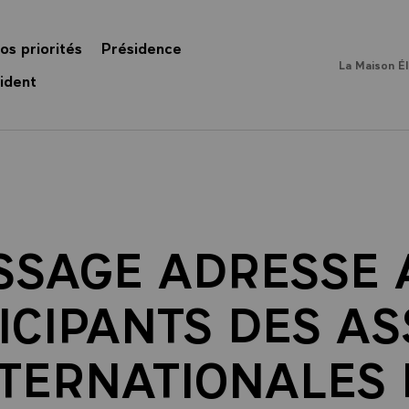
os priorités
Présidence
La Maison É
ident
SSAGE ADRESSE 
ICIPANTS DES AS
NTERNATIONALES 