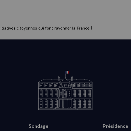
. LES EFFETS DES DEPENSES CONSACREES A L'ENVIR
EMMENT BENEFIQUES POUR TOUTE SOCIETE. MAIS DAN
ITE ECONOMIQUE, ILS APPARAISSENT AU PASSIF DANS
LIORANT LE _CADRE `CADRE_DE_VIE`, ILS CONTRIBUE
tiatives citoyennes qui font rayonner la France !
'AUTRES BESOINS, D'AUTRES CONSOMMATIONS QUI AP
 IL Y A LA UNE NETTE DISTORSION QUI ILLUSTRE L'OUBL
CTIME L'ENVIRONNEMENT. ELLE RISQUE DE MAL ORIEN
INVESTISSEMENTS COLLECTIFS OU INDIVIDUELS. ELLE 
R LES RECHERCHES ET LES ETUDES INDISPENSABLES
'IMPACT ECONOMIQUE DE L'ENVIRONNEMENTÕ\
PERATION EST NECESSAIRE, CAR CHAQUE NATION AGIT
 COLLECTIF DES AUTRES. ELLE EST QUASIMENT OBLIGA
NS AGIR AVEC EFFICACITE DANS L'INTERET DE TOUS. 
LA FRANCE PRENDRA LES INITIATIVES NECESSAIRES P
R ET LA DEVELOPPER. C'EST POURQUOI LA FRANCE ES
REMENT HEUREUSE D'ACCUEILLIR A PARIS LES ASSISES
ONALES DE L'ENVIRONNEMENT. JE SOUHAITE QUE LES 
Sondage
Présidence
NT AU PROGRES DE L'ECOLOGIE GRACE-A LA QUALITE D