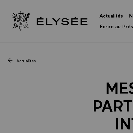
Panneau de gestion des cookies
Actualités
N
Retour à l’accueil Élysée
Écrire au Prés
Actualités
ME
PART
I