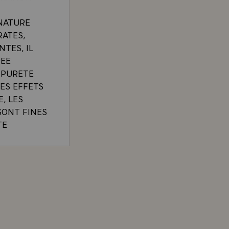
NATURE
RATES,
TES, IL
REE
MPURETE
LES EFFETS
, LES
SONT FINES
TE
E PRODUIT
DES
CIPANTS DES ASSISES INTERNATIONALES DE L'EN
 NEGATIF A
AR
X QUI
S ET LA
USE DE CES