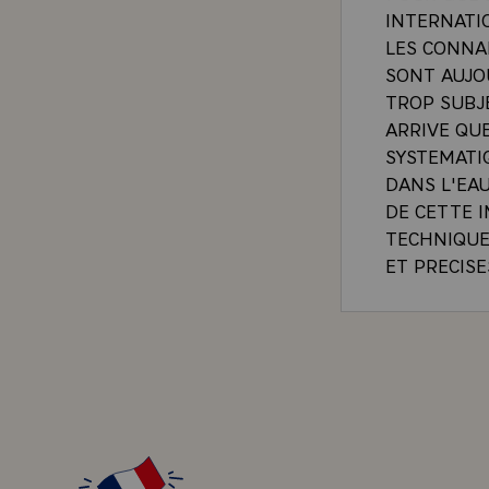
INTERNATI
LES CONNA
SONT AUJO
TROP SUBJE
ARRIVE QUE
SYSTEMATI
DANS L'EAU
DE CETTE I
TECHNIQUE
ET PRECISE
EXTREMEME
AUJOURD'HU
NATIONAL B
SERVICES, 
L'EGARD DE
EXEMPLE, D
PERMETTRO
VALEUR DES