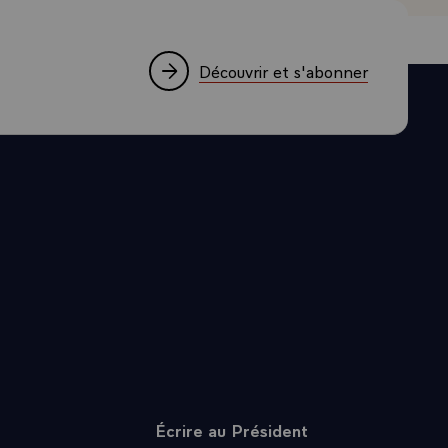
ONNEMENT
S LA
 LA MESURE
Découvrir et s'abonner
NT A
PARAISSENT
I DONT EST
TER LE
RISQUE DE
 POUR
 SUR LE
TOIRE SI
C'EST
OUR LA
T
ASSISES
Écrire au Président
E SES