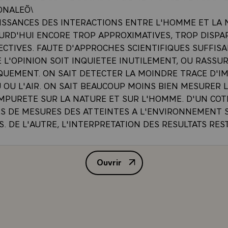
ONALEÕ\
ISSANCES DES INTERACTIONS ENTRE L'HOMME ET LA 
URD'HUI ENCORE TROP APPROXIMATIVES, TROP DISPA
CTIVES. FAUTE D'APPROCHES SCIENTIFIQUES SUFFISAN
 L'OPINION SOIT INQUIETEE INUTILEMENT, OU RASSU
QUEMENT. ON SAIT DETECTER LA MOINDRE TRACE D'I
 OU L'AIR. ON SAIT BEAUCOUP MOINS BIEN MESURER 
MPURETE SUR LA NATURE ET SUR L'HOMME. D'UN COTE
S DE MESURES DES ATTEINTES A L'ENVIRONNEMENT 
S. DE L'AUTRE, L'INTERPRETATION DES RESULTATS RES
NT DIFFICILE ET SUJETTE A CAUTIONÕ\
I, L'INDICATEUR ECONOMIQUE LE PLUS UTILISE EST L
Ouvrir
RUT `PNB`. IL AGGLOMERE LA VALEUR DES BIENS ET 
MESSAGE ADRESSE AUX PARTI
SANS MESURER SI CEUX-CI ONT UN IMPACT POSITIF OU
 L'ENSEMBLE DE LA COLLECTIVITE. IL COMPTABILISE, P
E LA MEME MANIERE, LE COUT DES SERVICES MEDICAU
NT DE RETABLIR LA SANTE DES VICTIMES D'ACCIDENT
 PRODUITS ET DES BIENS QUI AURONT PU ETRE LA CA