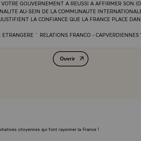
, VOTRE GOUVERNEMENT A REUSSI A AFFIRMER SON ID
NALITE AU-SEIN DE LA COMMUNAUTE INTERNATIONALE
 JUSTIFIENT LA CONFIANCE QUE LA FRANCE PLACE DA
E ETRANGERE ` RELATIONS FRANCO - CAPVERDIENNES
IE PAR LES LIENS DE L'AMITIE, DU VOISINAGE ET DE L'H
NT AFRICAIN DONT IL EST UN ARCHIPEL AVANCE ET O
Ouvrir
MPTE QUELQUES-UNS DE SES MEILLEURS AMIS. LES PR
ALLOCUTION DE M. VALERY G
ECLAMENT VOS DIRIGEANTS, INDEPENDANCE ET SOUV
, DEVELOPPEMENT AU SERVICE DE L'HOMME, SONT CE
GUIDENT L'ACTION DE LA FRANCE. IL EST DONC NATU
UI, DES L'ORIGINE, S'EST NOUEE ENTRE NOS DEUX PAY
EMENT DANS UNE ACTIVE COOPERATION. CELLE-CI EST
ENT ESQUISSEE EN-MATIERE D'AGRICULTURE ET
MENT. LA FRANCE, POUR SA PART, EST PRETE A POUR
ION AU DEVELOPPEMENT DU CAP VERT DANS LES DOM
S ET CULTURELS QUI CORRESPONDENT AUX PRIORITES
tiatives citoyennes qui font rayonner la France !
 GOUVERNEMENT. SOYEZ ASSURE, MONSIEUR L'AMBAS