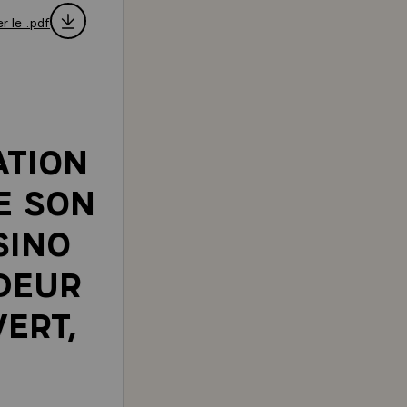
r le .pdf
ATION
E SON
SINO
DEUR
ERT,