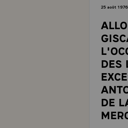
25 août 197
ALLO
GISC
L'OC
DES 
EXCE
ANTO
DE L
MERC