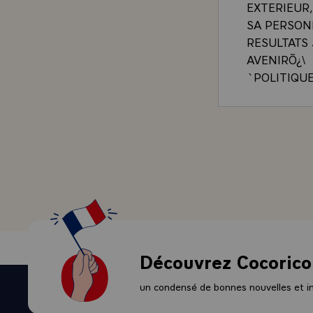
EXTERIEUR
SA PERSON
RESULTATS
AVENIRÕ¿\
`POLITIQU
PAYS EST L
CE CONTINE
FRANCE CO
DONT SE R
NATIONALE
MEMES QUI 
L'AMITIE Q
SON COMPL
HEUREUSEM
D'ENSEIGNE
Découvrez Cocorico
CONTRIBUT
TECHNIQUE
un condensé de bonnes nouvelles et ini
PAR VOTRE