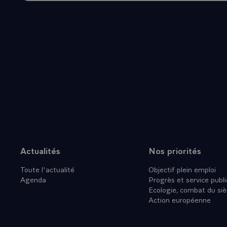
QUE VOUS 
COLLABORA
POUR L'AC
RELATIONS 
TRANSMETT
CHALEUREU
PEUPLE CA
Actualités
Nos priorités
Plan du site
Toute l'actualité
Objectif plein emploi
Agenda
Progrès et service publi
Ecologie, combat du siè
Action européenne