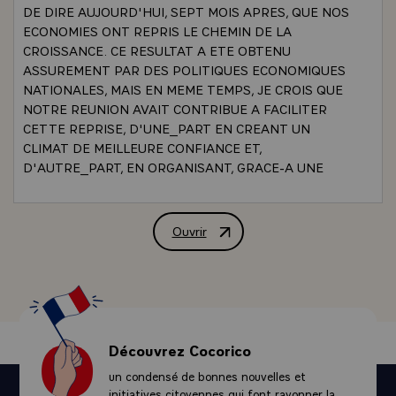
DE DIRE AUJOURD'HUI, SEPT MOIS APRES, QUE NOS
ECONOMIES ONT REPRIS LE CHEMIN DE LA
CROISSANCE. CE RESULTAT A ETE OBTENU
ASSUREMENT PAR DES POLITIQUES ECONOMIQUES
NATIONALES, MAIS EN MEME TEMPS, JE CROIS QUE
NOTRE REUNION AVAIT CONTRIBUE A FACILITER
CETTE REPRISE, D'UNE_PART EN CREANT UN
CLIMAT DE MEILLEURE CONFIANCE ET,
D'AUTRE_PART, EN ORGANISANT, GRACE-A UNE
COOPERATION ENTRE NOS BANQUES CENTRALES,
UNE PLUS GRANDE STABILITE MONETAIRE.
AUJOURD'HUI, CE QU'IL EST IMPORTANT DE
Ouvrir
DECLARATION DE M. VALERY GISCA
RETENIR DE NOS DELIBERATIONS, C'EST QUE NOUS
SOMMES DECIDES A CREER LES CONDITIONS D'UNE
CROISSANCE DURABLE. LE RESULTAT QUI A ETE
OBTENU N'EST PAS SIMPLEMENT CELUI D'UNE
AMELIORATION PASSAGERE DE LA CONJONCTURE
ECONOMIQUE : C'EST DE PREPARER LES
Découvrez Cocorico
CONDITIONS D'UNE CROISSANCE QUI PUISSE SE
un condensé de bonnes nouvelles et
POURSUIVRE SUR UNE LONGUE PERIODE, ET C'EST
initiatives citoyennes qui font rayonner la