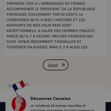
PREMIERE FOIS A L'AMBASSADE DE FRANCE
ACCOMPAGNER LE PRESIDENT DE LA REPUBLIQUE
FRANCAISE, SOULIGNANT PAR CE GESTE LA
CONSCIENCE QU'IL A QUE L'HISTOIRE ET LES
RAPPORTS DE NOS DEUX PAYS SONT
EXCEPTIONNELS. A CAUSE DES HOMMES ENSUITE,
PARCE QU'IL Y A DEVANT MOI DES FRANCAIS QUI
SONT VENUS RECEMMENT TRAVAILLER ET
COOPERER EN ALGERIE, MAIS IL Y A AUSSI LES
REPRESENTANTS DE CEUX DONT LES FAMILLES
SONT VENUES JADIS SUR CETTE TERRE, ET DONT
EN SURVOLANT HIER L'ALGERIE, JE VOYAIS
Ouvrir
ALLOCUTION PRONONCEE PAR MONSI
PARTOUT LA TRACE PHYSIQUE DE LEUR TRAVAIL ET
DE LEURS EFFORTS. IL Y A EN EFFET CES FRANCAIS
DONT LA VIE JADIS, DE LA NAISSANCE A LA MORT,
SE DEROULAIT SUR CETTE TERRE. JE M'ADRESSE
AUX UNS ET AUX AUTRES. LE PRESIDENT DE LA
REPUBLIQUE FRANCAISE, EN VENANT ICI DANS LA
Découvrez Cocorico
PREMIERE ANNEE DE SON MANDAT, TENAIT A
un condensé de bonnes nouvelles et
ETABLIR, SUR DES BASES NOUVELLES, LES
initiatives citoyennes qui font rayonner la