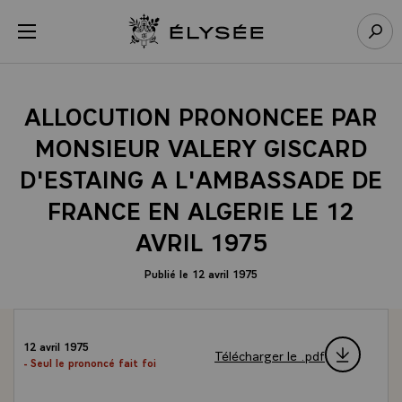
Panneau de gestion des cookies
menu
Retour à l’accueil Élysée
Rech
ALLOCUTION PRONONCEE PAR
MONSIEUR VALERY GISCARD
D'ESTAING A L'AMBASSADE DE
FRANCE EN ALGERIE LE 12
AVRIL 1975
Publié le 12 avril 1975
12 avril 1975
Télécharger le .pdf
- Seul le prononcé fait foi