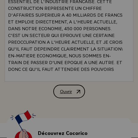
ESSENTIEL DE L'INDUSTRIE FRANCAISE. CETTE
CONSTRUCTION REPRESENTE UN CHIFFRE
D'AFFAIRES SUPERIEUR A 40 MILLIARDS DE FRANCS
ET EMPLOIE DIRECTEMENT, A L'HEURE ACTUELLE,
DANS NOTRE ECONOMIE, 450 000 PERSONNES.
C'EST UN SECTEUR QUI EPROUVE UNE CERTAINE
PREOCCUPATION A L'HEURE ACTUELLE, ET JE CROIS
QU'IL FAUT DEPEINDRE CLAIREMENT LA SITUATION\
EN-MATIERE ECONOMIQUE, NOUS SOMMES EN-
TRAIN DE PASSER D'UNE EPOQUE A UNE AUTRE. ET
DONC CE QU'IL FAUT ATTENDRE DES POUVOIRS
PUBLICS, CE N'EST PAS QU'ILS RETABLISSENT LES
CIRCONSTANCES OU LES DONNEES DE L'EPOQUE
ANTERIEURE DE CELLE DANS LAQUELLE NOUS
Ouvrir
Allocution de M. Valéry Giscard d'Esta
AVONS VECU AU-COURS DES DIX DERNIERES
ANNEES. CETTE EPOQUE, VOUS LE SAVEZ,
PRESENTAIT D'AILLEURS UN CERTAIN NOMBRE
D'INCONVENIENTS, PUISQUE C'ETAIT L'EPOQUE DU
GASPILLAGE, C'ETAIT L'EPOQUE DE LA CROISSANCE
SAUVAGE, C'ETAIT L'EPOQUE D'UN
Découvrez Cocorico
DEVELOPPEMENT ECONOMIQUE QUI SECOUAIT LES