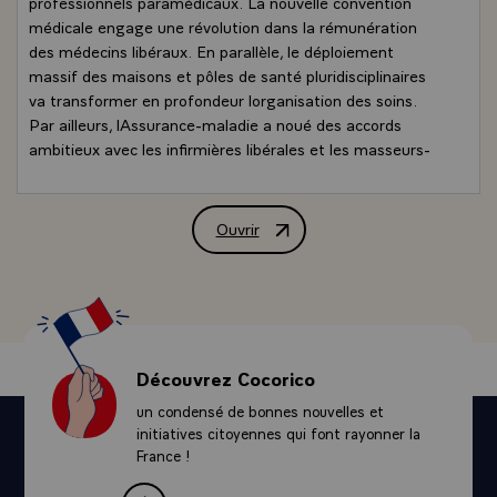
professionnels paramédicaux. La nouvelle convention
médicale engage une révolution dans la rémunération
des médecins libéraux. En parallèle, le déploiement
massif des maisons et pôles de santé pluridisciplinaires
va transformer en profondeur lorganisation des soins.
Par ailleurs, lAssurance-maladie a noué des accords
ambitieux avec les infirmières libérales et les masseurs-
kinésithérapeutes qui vont permettre de rééquilibrer la
répartition de ces professionnels sur le territoire. Nous
construisons lavenir et personne ne reviendra en arrière.
Ouvrir
Interview de M. Nicolas Sarkozy, Présid
- Vous avez dû faire face à laffaire Mediator. Les
autorités de santé sont maintenant confrontées au
scandale des prothèses PIP. Les agences sanitaires sont
fortement chahutées ces derniers temps... Les réformes
qui ont été impulsées suffiront-elles ?
N. S. Permettez-moi de souligner la réactivité et
Découvrez Cocorico
lefficacité du ministre en charge de ces dossiers, Xavier
un condensé de bonnes nouvelles et
Bertrand, qui a su prendre les bonnes décisions sur le
initiatives citoyennes qui font rayonner la
dossier du Mediator en engageant une réforme en
France !
profondeur de notre politique de sécurité sanitaire des
produits de santé après une concertation aussi