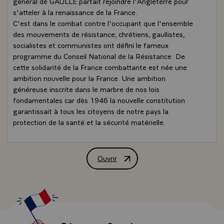
général de GAULLE partait rejoindre l'Angleterre pour
s'atteler à la renaissance de la France.
C'est dans le combat contre l'occupant que l'ensemble
des mouvements de résistance, chrétiens, gaullistes,
socialistes et communistes ont défini le fameux
programme du Conseil National de la Résistance. De
cette solidarité de la France combattante est née une
ambition nouvelle pour la France. Une ambition
généreuse inscrite dans le marbre de nos lois
fondamentales car dès 1946 la nouvelle constitution
garantissait à tous les citoyens de notre pays la
protection de la santé et la sécurité matérielle.
Conçu par la résistance, né avec la Libération, notre
modèle social fait aujourd'hui partie de l'identité de notre
Nation. Les Français y sont attachés, viscéralement
Ouvrir
Déclaration de M. Nicolas Sarkozy, Prés
attachés, car il est le fruit de notre histoire et de nos
valeurs et dans le contexte de crise économique et
financière qui est le nôtre aujourd'hui, en tant que chef
de l'Etat, je suis le garant et mon devoir est d'être le
protecteur de notre modèle social.
Faut-il rappeler que dans notre pays, nous ne laissons pas