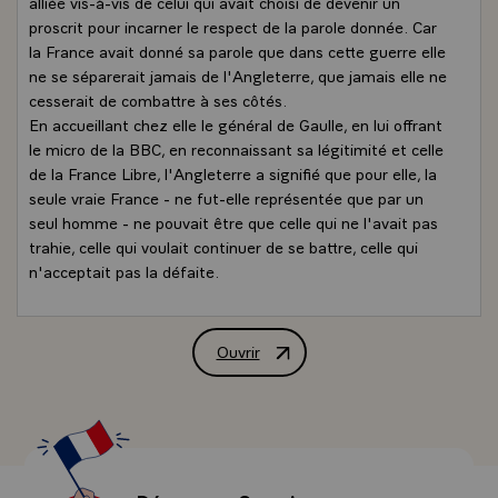
alliée vis-à-vis de celui qui avait choisi de devenir un
proscrit pour incarner le respect de la parole donnée. Car
la France avait donné sa parole que dans cette guerre elle
ne se séparerait jamais de l'Angleterre, que jamais elle ne
cesserait de combattre à ses côtés.
En accueillant chez elle le général de Gaulle, en lui offrant
le micro de la BBC, en reconnaissant sa légitimité et celle
de la France Libre, l'Angleterre a signifié que pour elle, la
seule vraie France - ne fut-elle représentée que par un
seul homme - ne pouvait être que celle qui ne l'avait pas
trahie, celle qui voulait continuer de se battre, celle qui
n'acceptait pas la défaite.
En reconnaissant au général de Gaulle le droit de parler
et d'agir au nom de la France, l'Angleterre a rendu à la
France le plus bel hommage qu'elle ait jamais reçu parce
Ouvrir
Déclaration de M. Nicolas Sarkozy, Pré
que cela voulait dire qu'à ses yeux elle ne pouvait se
confondre qu'avec la conception la plus élevée de
l'honneur.
Elle permit aussi que la résistance française pût tout
simplement exister. Car l'Appel du 18 juin n'aurait pu
être lancé nulle part ailleurs qu'au sein du seul peuple