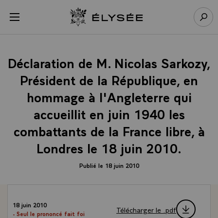
Panneau de gestion des cookies
menu
Retour à l’accueil Élysée
Rech
Déclaration de M. Nicolas Sarkozy,
Président de la République, en
hommage à l'Angleterre qui
accueillit en juin 1940 les
combattants de la France libre, à
Londres le 18 juin 2010.
Publié le 18 juin 2010
18 juin 2010
Télécharger le .pdf
- Seul le prononcé fait foi