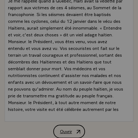
Je me rappelle quand à Québec, Haïti avait la vedette par
rapport aux victimes de ces 4 séismes, au Sommet de la
francophonie. Si les séismes devaient être baptisés
comme les cyclones, celui du 12 janvier dans le vécu des
Haïtiens, aurait simplement été innommable. « Entendre
et voir, c'est deux choses » dit un vieil adage haïtien.
Monsieur. le Président, vous êtes venu, vous avez
entendu et vous avez vu. Vos secouristes ont fait sur le
terrain un travail courageux et professionnel, sortant des
décombres des Haïtiennes et des Haïtiens que tout
semblait donner pour mort. Vos médecins et vos
nutritionnistes continuent d'assister nos malades et nos
enfants avec un dévouement et un savoir-faire que nous
ne pouvons qu'admirer. Au nom du peuple haïtien, je vous
prie de transmettre ma gratitude au peuple français.
Monsieur. le Président, à tout autre moment de notre
histoire, votre visite eut été célébrée autrement par les
Haïtiens, avec beaucoup plus de faste, parce que vous
êtes le premier chef d'Etat français à mettre les pieds
sur cette île qui avait jadis appartenu à la France. Vous
Ouvrir
Conférence de presse conjointe de MM. N
voilà donc en Haïti après deux siècles d'une relation très