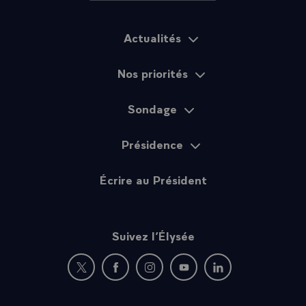
Actualités
Plan du site
Nos priorités
Sondage
Présidence
Écrire au Président
Suivez l’Élysée
Nouvelle fenêtre : rejoignez-nous sur Twitter
Nouvelle fenêtre : rejoignez-nous sur Fac
Nouvelle fenêtre : rejoignez-nous 
Nouvelle fenêtre : rejoigne
Nouvelle fenêtre : 