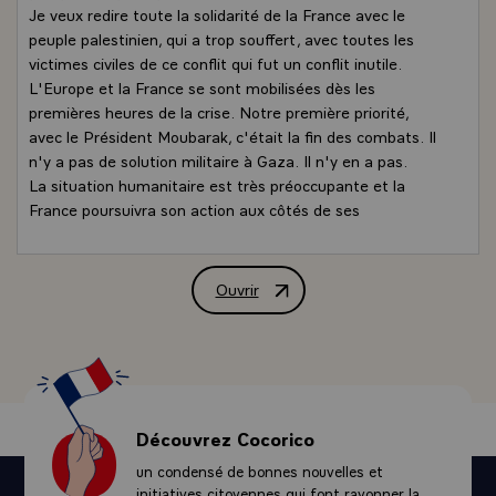
Je veux redire toute la solidarité de la France avec le
peuple palestinien, qui a trop souffert, avec toutes les
victimes civiles de ce conflit qui fut un conflit inutile.
L'Europe et la France se sont mobilisées dès les
premières heures de la crise. Notre première priorité,
avec le Président Moubarak, c'était la fin des combats. Il
n'y a pas de solution militaire à Gaza. Il n'y en a pas.
La situation humanitaire est très préoccupante et la
France poursuivra son action aux côtés de ses
partenaires pour répondre à l'urgence humanitaire. Nous
n'avons jamais abandonné la population de Gaza.
Pendant la crise, nous avons affrété neuf avions chargés
Ouvrir
Déclaration de M. Nicolas Sarkozy, Pré
d'aide d'urgence. Nous allons continuer notre aide en
finançant la réhabilitation d'un hôpital à Gaza. Nous
allons, Monsieur le Président Mahmoud Abbas, vous
apporter un soutien financier pour que vous puissiez
dédommager les propriétaires de maisons détruites
pendant le conflit et amorcer ainsi le retour à des
Découvrez Cocorico
conditions de vie normale pour les milliers de Palestiniens
un condensé de bonnes nouvelles et
privés de foyer. Nous allons fournir une aide budgétaire
initiatives citoyennes qui font rayonner la