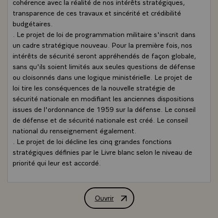
cohérence avec la réalité de nos intérêts stratégiques,
transparence de ces travaux et sincérité et crédibilité
budgétaires.
. Le projet de loi de programmation militaire s'inscrit dans
un cadre stratégique nouveau. Pour la première fois, nos
intérêts de sécurité seront appréhendés de façon globale,
sans qu'ils soient limités aux seules questions de défense
ou cloisonnés dans une logique ministérielle. Le projet de
loi tire les conséquences de la nouvelle stratégie de
sécurité nationale en modifiant les anciennes dispositions
issues de l'ordonnance de 1959 sur la défense. Le conseil
de défense et de sécurité nationale est créé. Le conseil
national du renseignement également.
. Le projet de loi décline les cinq grandes fonctions
stratégiques définies par le Livre blanc selon le niveau de
priorité qui leur est accordé.
o S'agissant de la fonction connaissance et anticipation,
qui garantit notre autonomie de décision et permet à la
France de conserver l'initiative stratégique, un effort
Ouvrir
Déclaration de M. Nicolas Sarkozy, Pré
important est réalisé en faveur de la politique spatiale, de
l'alerte avancée, des drones et plus largement de la