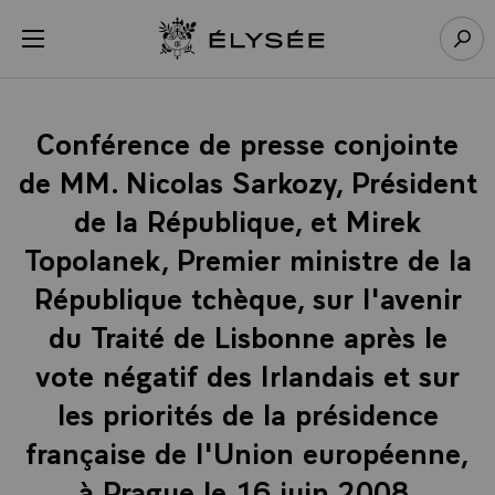
Panneau de gestion des cookies
menu
Retour à l’accueil Élysée
Rech
Conférence de presse conjointe
de MM. Nicolas Sarkozy, Président
de la République, et Mirek
Topolanek, Premier ministre de la
République tchèque, sur l'avenir
du Traité de Lisbonne après le
vote négatif des Irlandais et sur
les priorités de la présidence
française de l'Union européenne,
à Prague le 16 juin 2008.