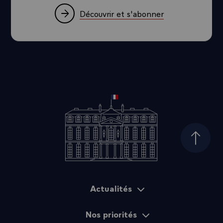
c'est ce que j'ai essayé de leur expliquer, fait peser sur
Découvrir et s'abonner
leurs épaules des responsabilités nouvelles. Nous avons
besoin de la Chine pour préserver l'environnement et pour
lutter contre le changement climatique. La Chine peut
conserver la même croissance mais pas de la même
façon. Il faut une croissance avec moins de carbone. Les
entreprises françaises aideront la Chine, mais la Chine
doit s'engager dans ce combat pour la protection de
l'environnement. La Chine doit faire le choix du
développement de relations économiques harmonieuses,
fondées sur un mot qui va maintenant rythmer nos
relations : la réciprocité. Des normes communes, des
taux de change justes.
Haut d
La sécurité internationale et la résolution des crises qui
menacent le monde, de la Corée du Nord à l'Iran, de la
Birmanie au Darfour, en passant par le Pakistan. Nous
avons besoin de la Chine. Nous avons besoin de la Chine
Actualités
Plan du site
pour convaincre le Soudan que la tragédie du Darfour ne
peut pas continuer. Nous avons eu besoin de la Chine
Nos priorités
pour convaincre la Corée du Nord que la prolifération