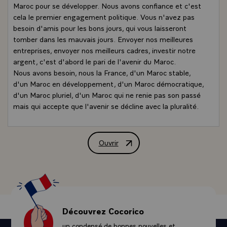
Maroc pour se développer. Nous avons confiance et c'est
cela le premier engagement politique. Vous n'avez pas
besoin d'amis pour les bons jours, qui vous laisseront
tomber dans les mauvais jours. Envoyer nos meilleures
entreprises, envoyer nos meilleurs cadres, investir notre
argent, c'est d'abord le pari de l'avenir du Maroc.
Nous avons besoin, nous la France, d'un Maroc stable,
d'un Maroc en développement, d'un Maroc démocratique,
d'un Maroc pluriel, d'un Maroc qui ne renie pas son passé
mais qui accepte que l'avenir se décline avec la pluralité.
C'est ce qu'il y a de plus important pour nous. Il y en a
beaucoup qui m'interrogent et ne nous voilons pas, ne
soyons pas hypocrite : « est-ce que tu crois, est-ce que
Ouvrir
Déclaration de M. Nicolas Sarkozy, Pr
l'on peut ? » Oui, vous pouvez parce qu'il n'y a pas
d'autres choix. Parce que l'échec du Maroc demain, ce
sera l'échec de la France et ce sera l'échec de l'Europe.
Parce que si la frontière sud de la Méditerranée sombre
dans la misère, le sous-développement et le terrorisme,
comment voulez-vous que la frontière Nord de la
Découvrez Cocorico
Méditerranée puisse vivre dans la sécurité ? Nous
un condensé de bonnes nouvelles et