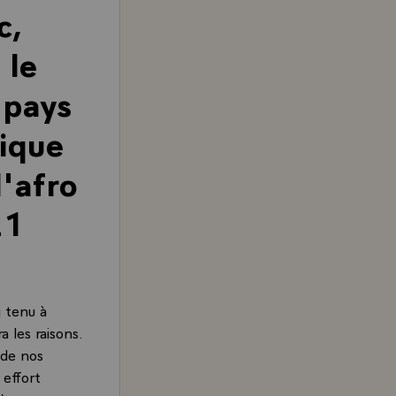
c,
 le
 pays
rique
l'afro
21
i tenu à
les raisons.
 de nos
 effort