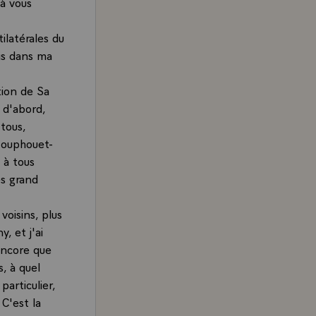
 à vous
tilatérales du
ais dans ma
tion de Sa
a d'abord,
tous,
Houphouet-
 à tous
ès grand
voisins, plus
, et j'ai
encore que
s, à quel
particulier,
C'est la