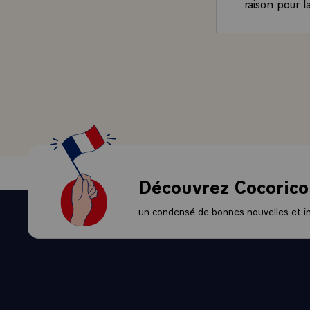
raison pour l
Libreville e
de ces deux 
Je profite de
je me fais de
meilleur de v
aujourd'hui,
développé u
- A l'occasi
moi-même à m
économiste de
Découvrez Cocorico
de l'Asie y c
croit rêver, 
un condensé de bonnes nouvelles et ini
les experts à
ces pays s'en
nous voyons c
zéro et affir
- Moi, je sui