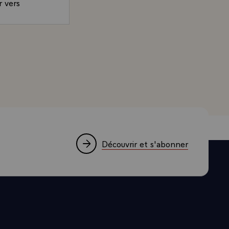
r vers
ts des Etats
sur l'idée que
Président de la République, sur le devoir de solidarité de
onnez le
i fait l'objet
rmé et
ues et pour
st un
ait des pays
chiffres, on
Découvrir et s'abonner
ue faisaient
à dire que
 Aujourd'hui,
 croissance
Afrique est