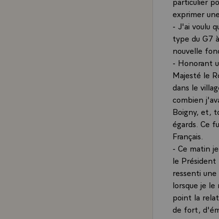
particulier p
exprimer une
- J'ai voulu 
type du G7 à
nouvelle fonc
- Honorant u
Majesté le Ro
dans le vill
combien j'av
Boigny, et, t
égards. Ce fu
Français.
- Ce matin je
le Président
ressenti une
lorsque je le
point la rela
de fort, d'é