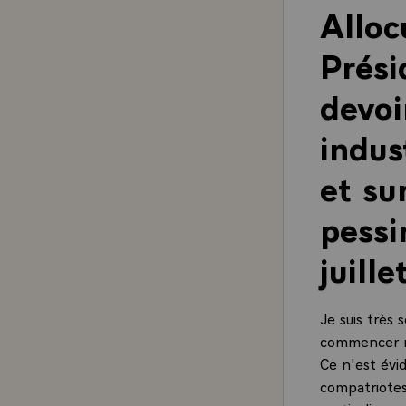
Alloc
Prési
devoi
indus
et su
pess
juill
Je suis très 
commencer mo
Ce n'est évi
compatriotes.