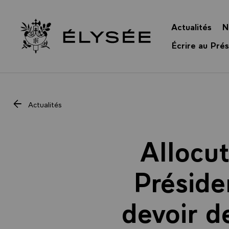
Panneau de gestion des cookies
Actualités
N
Retour à l’accueil Élysée
Écrire au Prés
Actualités
Allocu
Préside
devoir d