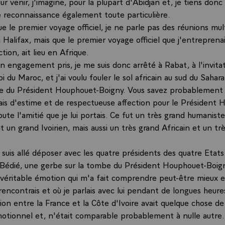
our venir, j'imagine, pour la plupart d'Abidjan et, je tiens donc
 reconnaissance également toute particulière.
que le premier voyage officiel, je ne parle pas des réunions mul
 Halifax, mais que le premier voyage officiel que j'entrepren
tion, ait lieu en Afrique.
n engagement pris, je me suis donc arrêté à Rabat, à l'invita
i du Maroc, et j'ai voulu fouler le sol africain au sud du Sahar
age du Président Houphouet-Boigny. Vous savez probablement 
ais d'estime et de respectueuse affection pour le Président 
oute l'amitié que je lui portais. Ce fut un très grand humaniste
t un grand Ivoirien, mais aussi un très grand Africain et un tr
 suis allé déposer avec les quatre présidents des quatre Etats 
 Bédié, une gerbe sur la tombe du Président Houphouet-Boigny
 véritable émotion qui m'a fait comprendre peut-être mieux 
 rencontrais et où je parlais avec lui pendant de longues heure
tion entre la France et la Côte d'Ivoire avait quelque chose de 
motionnel et, n'était comparable probablement à nulle autre. 