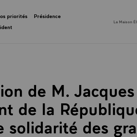
os priorités
Présidence
La Maison É
ident
tion de M. Jacques 
nt de la République
e solidarité des gr