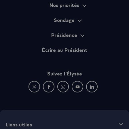
Nos priorités
et pour cela aussi je vous remercie.\
Sondage
Présidence
Écrire au Président
Suivez l’Élysée
Nouvelle fenêtre : rejoignez-nous sur Twitter
Nouvelle fenêtre : rejoignez-nous sur Fac
Nouvelle fenêtre : rejoignez-nous 
Nouvelle fenêtre : rejoigne
Nouvelle fenêtre : 
Liens utiles