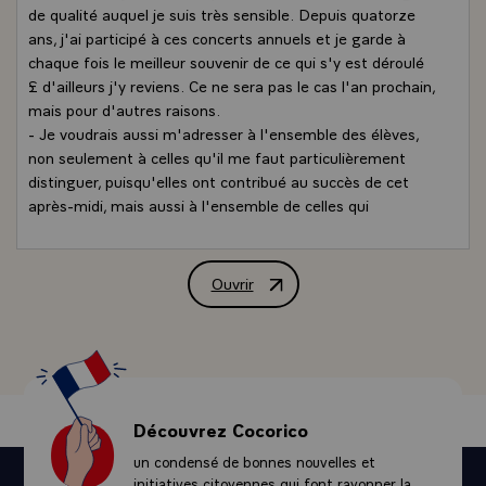
de qualité auquel je suis très sensible. Depuis quatorze
ans, j'ai participé à ces concerts annuels et je garde à
chaque fois le meilleur souvenir de ce qui s'y est déroulé
£ d'ailleurs j'y reviens. Ce ne sera pas le cas l'an prochain,
mais pour d'autres raisons.
- Je voudrais aussi m'adresser à l'ensemble des élèves,
non seulement à celles qu'il me faut particulièrement
distinguer, puisqu'elles ont contribué au succès de cet
après-midi, mais aussi à l'ensemble de celles qui
travaillent et qui, si j'en crois les statistiques, réussissent.
Elles réussissent fort bien, ce qui montre la valeur de
l'enseignement et les qualités de celles qui enseignent,
Ouvrir
Allocution de M. François Mitterrand, 
ce qui ne m'étonne pas, les connaissant quelquefois
depuis longtemps et sachant quelles équipes sont
réunies autour de Mme et M. l'Intendant et de vous,
mesdames et messieurs. Vous êtes venus comme moi
témoigner pour les maisons d'éducation de la légion
d'Honneur.
Découvrez Cocorico
- On pourrait croire cette institution poussiéreuse. Je n'y
un condensé de bonnes nouvelles et
connaissais pas grand-chose avant 1981, et j'ai appris à
initiatives citoyennes qui font rayonner la