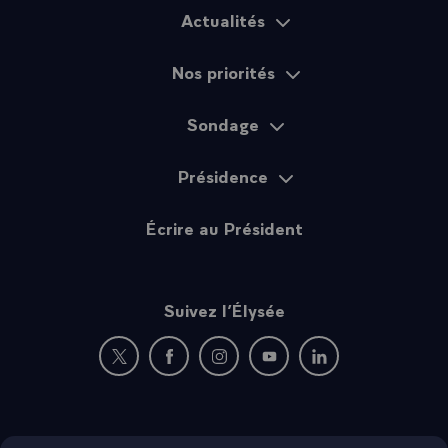
Actualités
Plan du site
Nos priorités
Sondage
Présidence
Écrire au Président
Suivez l’Élysée
Nouvelle fenêtre : rejoignez-nous sur Twitter
Nouvelle fenêtre : rejoignez-nous sur Fac
Nouvelle fenêtre : rejoignez-nous 
Nouvelle fenêtre : rejoigne
Nouvelle fenêtre : 