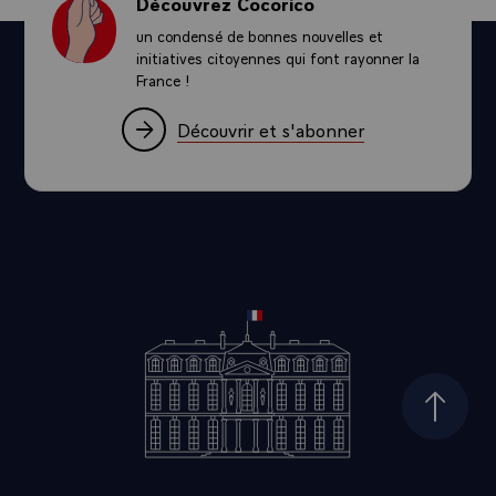
Découvrez Cocorico
un condensé de bonnes nouvelles et
initiatives citoyennes qui font rayonner la
France !
Découvrir et s'abonner
Haut d