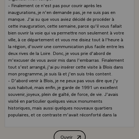
- Finalement ce n'est pas pour courir après les
inaugurations, je n'en demande pas, je ne suis pas en
manque. J'ai su que vous aviez décidé de procéder à
cette inauguration, cette semaine, parce qu'il vous fallait
bien ouvrir la voie qui va permettre non seulement à votre
ville, à ce département et vous me disiez tout à l'heure à
la région, d'ouvrir une communication plus facile entre les
deux rives de la Loire. Donc, je vous prie d'abord de
m'excuser de vous avoir mis dans l'embarras. Finalement
tout s'est arrangé, j'ai pu insérer cette visite à Blois dans
mon programme, je suis là et j'en suis très content.
- D'abord venir à Blois, je ne peux pas vous dire que j'y
suis habitué, mais enfin, je garde de 1991 un excellent
souvenir, joyeux, plein de gaîté, de force, de vie. J'avais
visité en particulier quelques vieux monuments
historiques, mais aussi quelques nouveaux quartiers
populaires, et ce contraste m'avait réconforté dans la
mesure ou je sentais bien qu'une continuité historique
s'instaurait à travers les siècles dans cette ville. J'ai déjà
eu l'occasion de le dire à cette occasion, donc je ne
Ouvrir