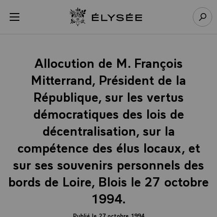
Panneau de gestion des cookies
menu
Retour à l’accueil Élysée
Rech
Allocution de M. François
Mitterrand, Président de la
République, sur les vertus
démocratiques des lois de
décentralisation, sur la
compétence des élus locaux, et
sur ses souvenirs personnels des
bords de Loire, Blois le 27 octobre
1994.
Publié le 27 octobre 1994