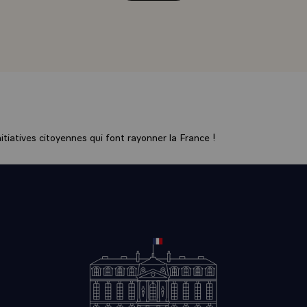
attache personnellement - je ne suis pas le seul, naturelleme
mportance à ce type d'équipement. J'ai beaucoup plaidé au s
péen pour que, conformément au traité de Maastricht que j'ai 
e en oeuvre l'aide prévue par l'Europe à toute une série
ments, de grands travaux et notamment de grandes infrastruc
r exemple au TGV qui est encore un peu "lambin" ! Il faut veni
que la distance est grande, qu'il y a beaucoup de travaux en pe
'est pas la seule ville qui souffre de cette situation, puisque 
tiatives citoyennes qui font rayonner la France !
rrête la ligne elle-même. Donc, pour vous c'est 4h30, je croi
t Quimper. Cela devrait s'améliorer. C'est là que l'Europe pe
Toutes les grandes infrastructures de ce continent, et particu
 trouve placée à peu près au centre du dispositif, devraient b
uvent parlé avec le Premier ministre, le gouvernement s'en p
i, c'est une préoccupation essentielle. J'espère qu'un jour, o
es de Bretagne auront bénéficié de cet apport européen. Cett
n car, après tout, pour la construction de l'Europe, si l'on n'a