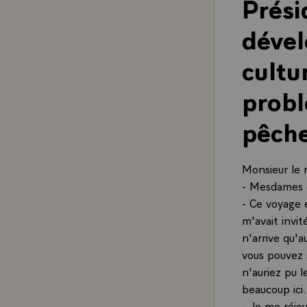
Prési
déve
cultu
probl
pêche
Monsieur le 
- Mesdames e
- Ce voyage 
m'avait invit
n'arrive qu'a
vous pouvez 
n'auriez pu le
beaucoup ici.
- Je me réjo