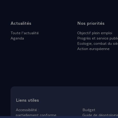
trouvé le con
Votre ville s
synonyme de q
naturellement
Actualités
Nos priorités
Plan du site
spirituelle e
Toute l'actualité
Objectif plein emploi
ses écrits de
Agenda
Progrès et service publi
naissance, c
Ecologie, combat du siè
intéressante
Action européenne
- Je ne sais 
parler de te
Corot". Corot
pendant tren
que je conna
perception qu
Quimpérois. C
c'est une réf
Liens utiles
été à moi-mê
Accessibilité :
Budget
la comprendr
partiellement conforme
Guide de déontologi