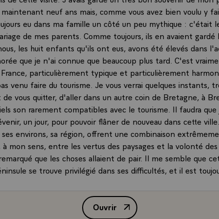
a maintenant neuf ans mais, comme vous avez bien voulu y fair
ujours eu dans ma famille un côté un peu mythique : c'était l
riage de mes parents. Comme toujours, ils en avaient gardé l
nous, les huit enfants qu'ils ont eus, avons été élevés dans l'
gnorée que je n'ai connue que beaucoup plus tard. C'est vraime
rance, particulièrement typique et particulièrement harmon
pas venu faire du tourisme. Je vous verrai quelques instants, 
de vous quitter, d'aller dans un autre coin de Bretagne, à Br
iels son rarement compatibles avec le tourisme. Il faudra que
venir, un jour, pour pouvoir flâner de nouveau dans cette ville
 ses environs, sa région, offrent une combinaison extrêmem
, à mon sens, entre les vertus des paysages et la volonté d
 remarqué que les choses allaient de pair. Il me semble que c
insule se trouve privilégié dans ses difficultés, et il est toujour
d'une telle sorte par la géographie.\
ir vous rattraper. J'ai l'impression quand même que la Bretag
Ouvrir
 fait un gros effort. L'aménagement du territoire n'est pas u
Allocution de M. François Mitter
 un ensemble de réseaux routiers important. Le réseau ferré