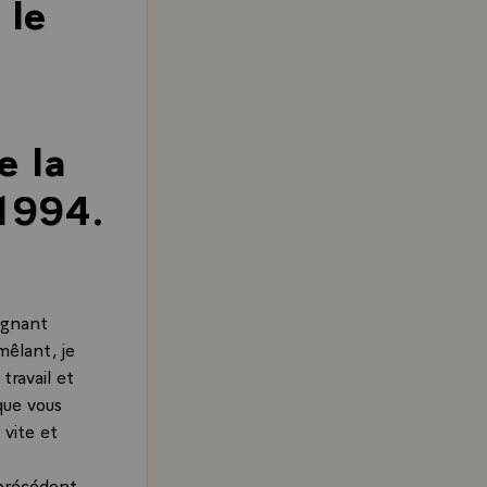
 le
e la
 1994.
ignant
mêlant, je
travail et
que vous
 vite et
 précédent