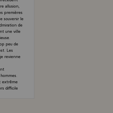
e allusion,
es premières
e souvenir le
admiration de
nt une ville
ieuse.
trop peu de
est. Les
 je revienne
.
ent
es hommes.
et extrême
s difficile
ne a de ce
n mythe.
rand, Président de la République, sur le développement é
 semble se