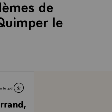
blèmes de
 Quimper le
r le .pdf
rrand,