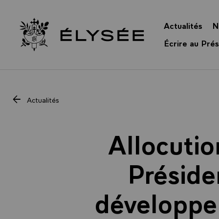
Panneau de gestion des cookies
Actualités
N
Retour à l’accueil Élysée
Écrire au Prés
Actualités
Allocutio
Préside
développe