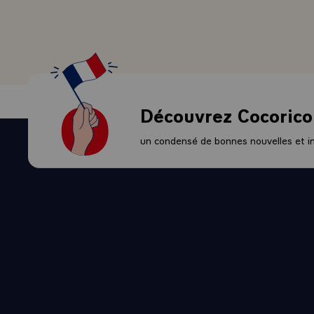
compléter. J'
beaucoup d'i
conseil euro
vraiment mis
d'investisse
- Je pense pa
Découvrez Cocorico
Il faut dire 
que Quimper n
un condensé de bonnes nouvelles et ini
Mans que s'a
entre Paris e
son utilité. 
France qui se
cet effort.
- J'en ai so
Pour moi auss
que les lign
le mérite bie