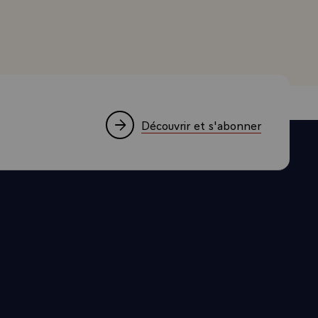
nt -
ein du
négocié, soit
tures.
r jusqu'ici !
rspective et
Découvrir et s'abonner
c'est au
s, de voyage
ut montrer
lièrement en
énéficier de
réoccupe.
n pourra dire
e population
vait pas