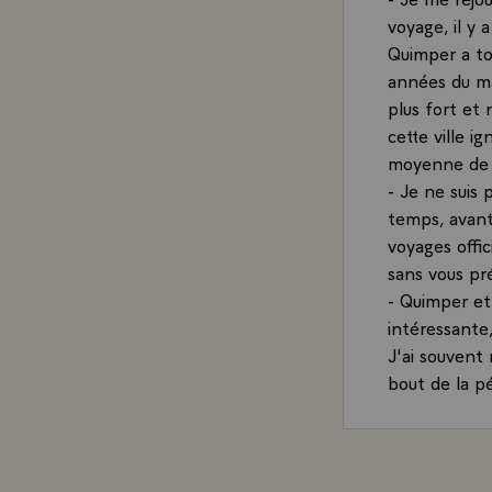
voyage, il y 
Quimper a to
années du ma
plus fort et 
cette ville i
moyenne de F
- Je ne suis 
temps, avant 
voyages offic
sans vous pré
- Quimper et
intéressante
J'ai souvent
bout de la pén
d'être servi 
Il faut pouvo
point de vue
Vous avez là