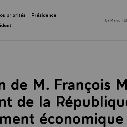
os priorités
Présidence
La Maison É
ident
n de M. François M
nt de la République
ment économique e