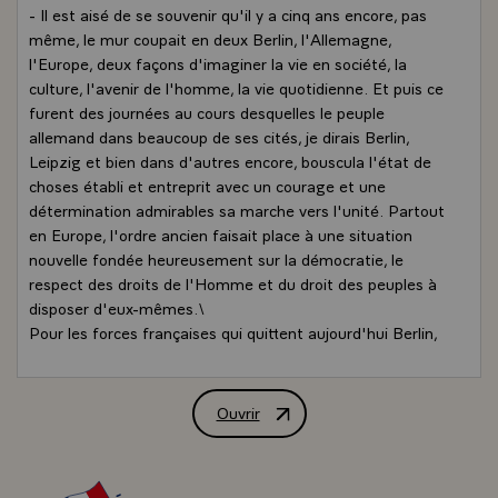
- Il est aisé de se souvenir qu'il y a cinq ans encore, pas
même, le mur coupait en deux Berlin, l'Allemagne,
l'Europe, deux façons d'imaginer la vie en société, la
culture, l'avenir de l'homme, la vie quotidienne. Et puis ce
furent des journées au cours desquelles le peuple
allemand dans beaucoup de ses cités, je dirais Berlin,
Leipzig et bien dans d'autres encore, bouscula l'état de
choses établi et entreprit avec un courage et une
détermination admirables sa marche vers l'unité. Partout
en Europe, l'ordre ancien faisait place à une situation
nouvelle fondée heureusement sur la démocratie, le
respect des droits de l'Homme et du droit des peuples à
disposer d'eux-mêmes.\
Pour les forces françaises qui quittent aujourd'hui Berlin,
avec, je dois le dire, la fierté du devoir accompli et le
sentiment d'avoir exécuté leur mission avec succès. Car
nous le savons bien : si ce que fut le bloc communiste
Ouvrir
Allocution de M. François Mitterrand, P
s'est effondré, si partout ou presque partout dans ces
pays de l'Europe centrale et orientale, des
gouvernements démocratiquement élus sont désormais