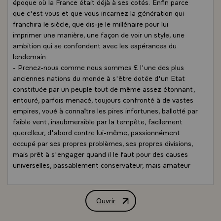
époque où la France était déjà à ses cotés. Enfin parce
que c'est vous et que vous incarnez la génération qui
franchira le siècle, que dis-je le millénaire pour lui
imprimer une manière, une façon de voir un style, une
ambition qui se confondent avec les espérances du
lendemain.
- Prenez-nous comme nous sommes £ l'une des plus
anciennes nations du monde à s'être dotée d'un Etat
constituée par un peuple tout de même assez étonnant,
entouré, parfois menacé, toujours confronté à de vastes
empires, voué à connaître les pires infortunes, ballotté par
faible vent, insubmersible par la tempête, facilement
querelleur, d'abord contre lui-même, passionnément
occupé par ses propres problèmes, ses propres divisions,
mais prêt à s'engager quand il le faut pour des causes
universelles, passablement conservateur, mais amateur
de révolutions, sachant les faire et les proposer en
exemple avec quelques succès, semble-t-il, que l'on dit
proche du déclin, alors qu'il s'agit de crises de croissance
Ouvrir
Allocution de M. François Mitterrand, Pr
dont il sort plus capable que jamais d'exister, de créer,
d'inventer, de moquer les prophètes de malheur car s'il a