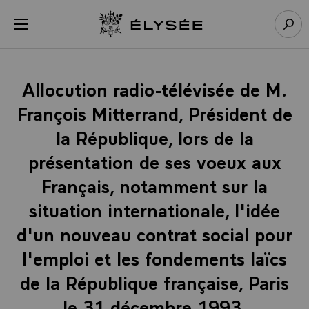
Panneau de gestion des cookies
menu
Retour à l’accueil Élysée
Rech
Allocution radio-télévisée de M.
François Mitterrand, Président de
la République, lors de la
présentation de ses voeux aux
Français, notamment sur la
situation internationale, l'idée
d'un nouveau contrat social pour
l'emploi et les fondements laïcs
de la République française, Paris
le 31 décembre 1993.