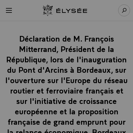
Panneau de gestion des cookies
menu
Retour à l’accueil Élysée
Rech
Déclaration de M. François
Mitterrand, Président de la
République, lors de l'inauguration
du Pont d'Arcins à Bordeaux, sur
l'ouverture sur l'Europe du réseau
routier et ferroviaire français et
sur l'initiative de croissance
européenne et la proposition
française de grand emprunt pour
la relance économique, Bordeaux