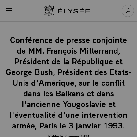
Panneau de gestion des cookies
menu
Retour à l’accueil Élysée
Rech
Conférence de presse conjointe
de MM. François Mitterrand,
Président de la République et
George Bush, Président des Etats-
Unis d'Amérique, sur le conflit
dans les Balkans et dans
l'ancienne Yougoslavie et
l'éventualité d'une intervention
armée, Paris le 3 janvier 1993.
Publié le 3 janvier 1993