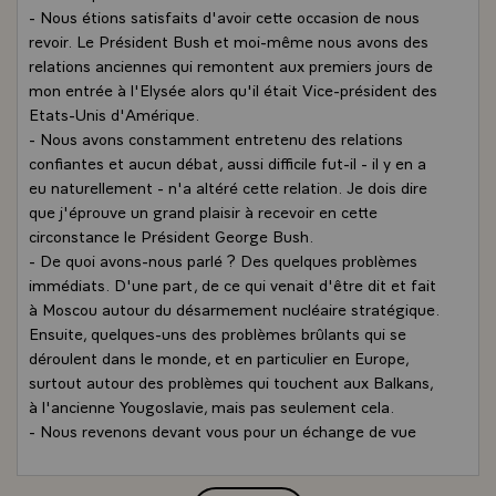
- Nous étions satisfaits d'avoir cette occasion de nous
revoir. Le Président Bush et moi-même nous avons des
relations anciennes qui remontent aux premiers jours de
mon entrée à l'Elysée alors qu'il était Vice-président des
Etats-Unis d'Amérique.
- Nous avons constamment entretenu des relations
confiantes et aucun débat, aussi difficile fut-il - il y en a
eu naturellement - n'a altéré cette relation. Je dois dire
que j'éprouve un grand plaisir à recevoir en cette
circonstance le Président George Bush.
- De quoi avons-nous parlé ? Des quelques problèmes
immédiats. D'une part, de ce qui venait d'être dit et fait
à Moscou autour du désarmement nucléaire stratégique.
Ensuite, quelques-uns des problèmes brûlants qui se
déroulent dans le monde, et en particulier en Europe,
surtout autour des problèmes qui touchent aux Balkans,
à l'ancienne Yougoslavie, mais pas seulement cela.
- Nous revenons devant vous pour un échange de vue
rapide, il ne s'agit pas d'une conférence de presse mais si
vous avez quelques questions à poser, bien entendu, le