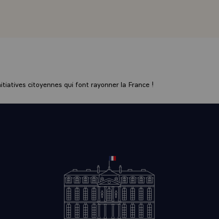
NT.- Ce sont encore les buts de guerre £ mais c'est vrai qu
t de guerre, puisque ce mot est nécessaire, c'est le vrai, en
nt la décision du Conseil de sécurité des Nations unies. Elles
oweit avec tous les moyens que vous déciderez, vous pourrez re
i iront dans ce sens : d'où la guerre, puisque cela a été
ent, en dépit des efforts de la France, le seul moyen. Donc, 
é, nous aurons obtenu l'essentiel de ce pourquoi nous somme
tiatives citoyennes qui font rayonner la France !
finir exactement ? C'est difficile. Il y a le territoire du Kowe
ent libéré de toute emprise militaire irakienne. Il faut aussi
retour en force de ces mêmes armées. Il faut donc garantir le
is ce que je dis ne doit pas être objet de confusion. C'est le
ne pense pas, je ne souhaite pas - je dirai même - je ne veux
 que cela se transforme en guerre sur le territoire de l'Irak to
que cela comporte d'occupation des villes, de résistances, de 
 par d'autres moyens. Non. On libère le Koweit. On veille à c
ilitaire s'achève par la victoire des 29 alliés coalisés et pui
eusement - on peut le faire dès ce soir - des buts de paix, ce
e. C'est le Conseil de sécurité des Nations unies qui a autorisé