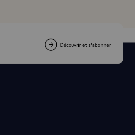
'on peut
 respectant
 ont dit
courir à tous
en effet, le
Découvrir et s'abonner
s engagés.
it qui doit
 se prémunir
s alentours
 seul objet de
 pas, au nom
ut entier
luttes
e que
s on commence
 que vous
 la guerre,