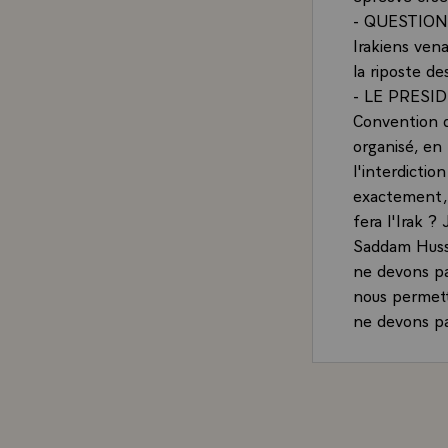
- QUESTION.-
Irakiens vena
la riposte des
- LE PRESIDE
Convention d
organisé, en
l'interdicti
exactement, 
fera l'Irak ?
Saddam Husse
ne devons pa
nous permett
ne devons pa
nous y conduir
QUESTION.- L
Koweit" et le
arrêter une f
poursuivre p