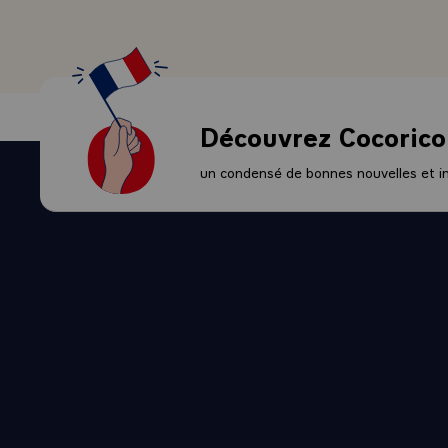
- LE PRESIDE
résumer le bu
scrupuleuseme
libérez le K
les moyens qu
Découvrez Cocorico
malheureusem
Koweit libér
un condensé de bonnes nouvelles et ini
Comment le dé
être entièrem
contre tout 
du Koweit. Ma
guerre et je 
de la France,
avec tout ce 
quotidiennes
l'opération m
à parler séri
venez de fair