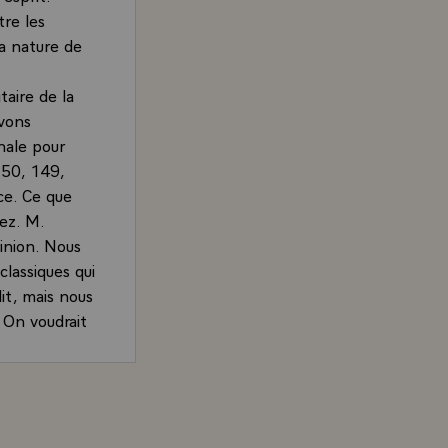
tre les
la nature de
aire de la
avons
nale pour
150, 149,
ce. Ce que
vez. M.
inion. Nous
lassiques qui
it, mais nous
 On voudrait
ion du
il tout
nd, Président de la République, accordée à Antenne 2, FR3,
t-il
commencer ?