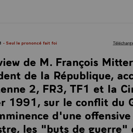
91
- Seul le prononcé fait foi
Télécharge
view de M. François Mitte
dent de la République, ac
enne 2, FR3, TF1 et la Ci
er 1991, sur le conflit du 
imminence d'une offensive
stre, les "buts de guerre" 