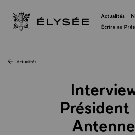
Panneau de gestion des cookies
Actualités
N
Retour à l’accueil Élysée
Écrire au Prés
Actualités
Intervie
Président 
Antenne 