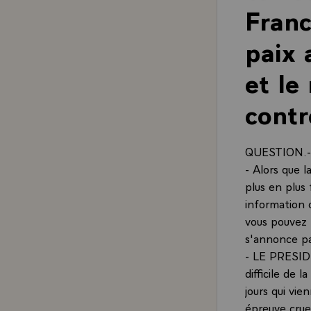
Franc
paix 
et le
contr
QUESTION.- M
- Alors que 
plus en plus
information c
vous pouvez n
s'annonce pa
- LE PRESIDE
difficile de l
jours qui vie
épreuve cruel