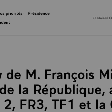
os priorités
Présidence
La Maison É
ident
w de M. François Mi
de la République,
2, FR3, TF1 et la 