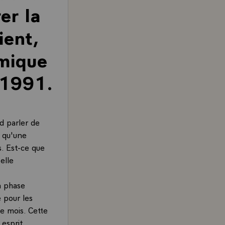
er la
ient,
imique
r 1991.
d parler de
s qu'une
s. Est-ce que
elle
a phase
e pour les
ce mois. Cette
 esprit.