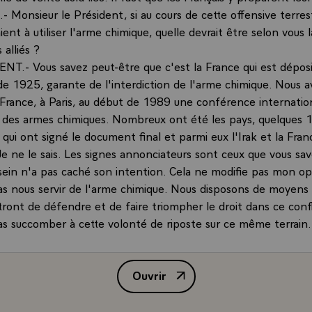
 Monsieur le Président, si au cours de cette offensive terres
ient à utiliser l'arme chimique, quelle devrait être selon vous 
 alliés ?
NT.- Vous savez peut-être que c'est la France qui est déposit
e 1925, garante de l'interdiction de l'arme chimique. Nous 
 France, à Paris, au début de 1989 une conférence internatio
on des armes chimiques. Nombreux ont été les pays, quelques 
qui ont signé le document final et parmi eux l'Irak et la Fran
 Je ne le sais. Les signes annonciateurs sont ceux que vous sa
in n'a pas caché son intention. Cela ne modifie pas mon op
s nous servir de l'arme chimique. Nous disposons de moyens c
ront de défendre et de faire triompher le droit dans ce confl
s succomber à cette volonté de riposte sur ce même terrain.
e. Il faut s'y refuser.\
e but de guerre de la France tient en trois mots : "évacuat
Ouvrir
s buts de paix, peuvent-ils se définir aussi simplement ? Faut-
Interview de M. François Mitterra
ois que le dernier soldat irakien se sera retiré du Koweit ou fau
lus loin pour casser la machine de guerre et lui éviter de re