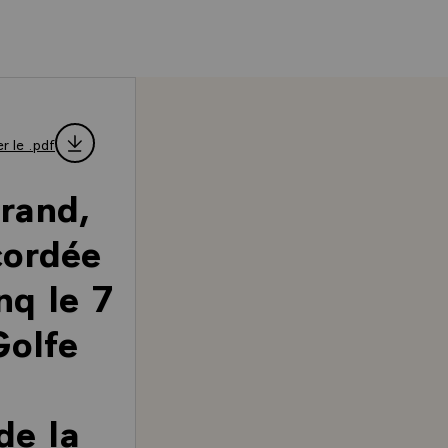
r le .pdf
rrand,
cordée
nq le 7
Golfe
de la