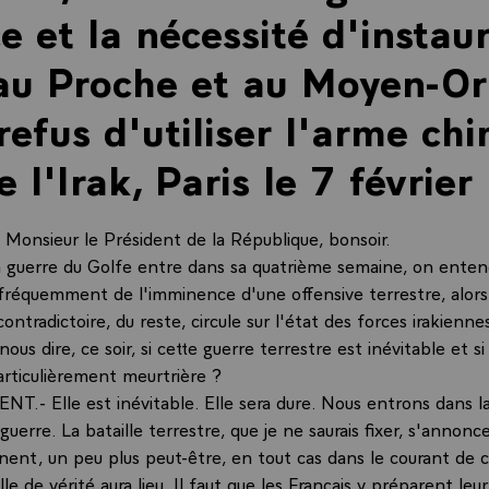
e et la nécessité d'instaur
au Proche et au Moyen-Or
 refus d'utiliser l'arme ch
e l'Irak, Paris le 7 févrie
onsieur le Président de la République, bonsoir.
la guerre du Golfe entre dans sa quatrième semaine, on enten
 fréquemment de l'imminence d'une offensive terrestre, alor
ontradictoire, du reste, circule sur l'état des forces irakienne
ous dire, ce soir, si cette guerre terrestre est inévitable et si 
rticulièrement meurtrière ?
NT.- Elle est inévitable. Elle sera dure. Nous entrons dans l
a guerre. La bataille terrestre, que je ne saurais fixer, s'annonc
nnent, un peu plus peut-être, en tout cas dans le courant de 
le de vérité aura lieu. Il faut que les Français y préparent leur