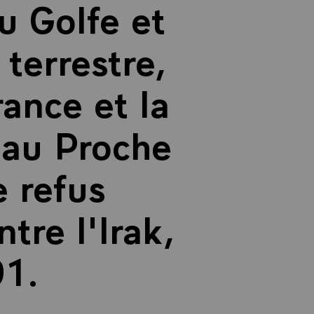
du Golfe et
terrestre,
rance et la
x au Proche
e refus
tre l'Irak,
91.