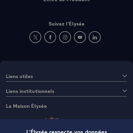
Suivez l’Élysée
Nouvelle fenêtre : rejoignez-nous sur Twitter
Nouvelle fenêtre : rejoignez-nous sur Fac
Nouvelle fenêtre : rejoignez-nous 
Nouvelle fenêtre : rejoigne
Nouvelle fenêtre : 
Liens utiles
Liens institutionnels
La Maison Élysée
L’Élysée respecte vos données