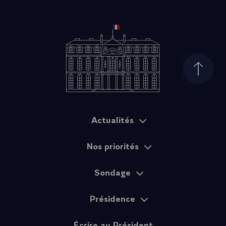
Haut d
Actualités
Plan du site
Nos priorités
Sondage
Présidence
Écrire au Président