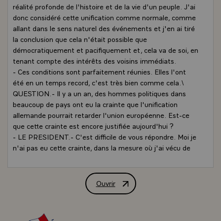
réalité profonde de l'histoire et de la vie d'un peuple. J'ai
donc considéré cette unification comme normale, comme
allant dans le sens naturel des événements et j'en ai tiré
la conclusion que cela n'était possible que
démocratiquement et pacifiquement et, cela va de soi, en
tenant compte des intérêts des voisins immédiats.
- Ces conditions sont parfaitement réunies. Elles l'ont
été en un temps record, c'est très bien comme cela.\
QUESTION.- Il y a un an, des hommes politiques dans
beaucoup de pays ont eu la crainte que l'unification
allemande pourrait retarder l'union européenne. Est-ce
que cette crainte est encore justifiée aujourd'hui ?
- LE PRESIDENT.- C'est difficile de vous répondre. Moi je
n'ai pas eu cette crainte, dans la mesure où j'ai vécu de
très près la suite de ces événements. J'ai souvent
rencontré le Président von Weizsäcker, le Chancelier Kohl,
M. Genscher, et j'ai toujours entendu le même thème :
Ouvrir
Interview de M. François Mitterrand, Pr
l'unité allemande et l'unité européenne vont de pair. Je
dois dire que la dynamique européenne est due pour une
large part à l'Allemagne fédérale comme à la France. Ce