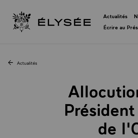
Panneau de gestion des cookies
Actualités
N
Retour à l’accueil Élysée
Écrire au Prés
Actualités
Allocutio
Président 
de l