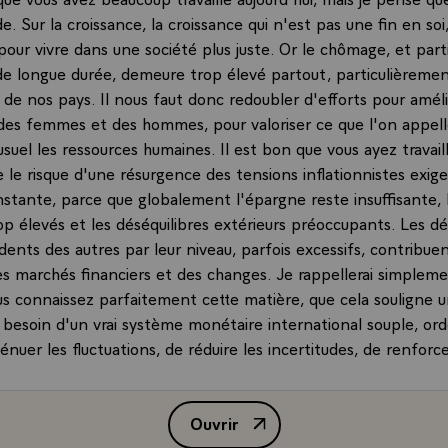
e. Sur la croissance, la croissance qui n'est pas une fin en soi
our vivre dans une société plus juste. Or le chômage, et part
e longue durée, demeure trop élevé partout, particulièreme
de nos pays. Il nous faut donc redoubler d'efforts pour améli
n des femmes et des hommes, pour valoriser ce que l'on appel
uel les ressources humaines. Il est bon que vous ayez travaill
e le risque d'une résurgence des tensions inflationnistes exig
nstante, parce que globalement l'épargne reste insuffisante, 
op élevés et les déséquilibres extérieurs préoccupants. Les déf
dents des autres par leur niveau, parfois excessifs, contribu
des marchés financiers et des changes. Je rappellerai simplem
s connaissez parfaitement cette matière, que cela souligne u
d besoin d'un vrai système monétaire international souple, or
énuer les fluctuations, de réduire les incertitudes, de renforce
e n'ignore pas que beaucoup a été fait dans ce sens depuis q
este encore un beau chemin à faire.\
Ouvrir
cette année, l'achèvement du nouveau cycle de négociations 
Allocution de M. François Mitter
s, lancé il y a quatre ans en Uruguay, permettra, je l'espère, de