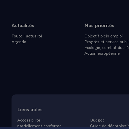
- Ces pays p
ressemblerait
à l'économie
pays de surm
Actualités
Nos priorités
Plan du site
hier, dans ce
Toute l'actualité
Objectif plein emploi
le Développe
Agenda
Progrès et service publi
d'un centre 
Ecologie, combat du siè
pourra ainsi
Action européenne
son expérien
marché.
- L'effort qu
détourner no
vivent les au
c'est une pe
fonctions, l
C'est notre i
Liens utiles
- Il n'y aur
Accessibilité :
Budget
niveau de vie
partiellement conforme
Guide de déontologi