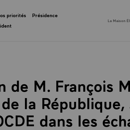
os priorités
Présidence
La Maison É
ident
n de M. François M
de la République, 
'OCDE dans les éch