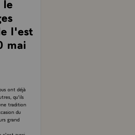
 le
ges
e l'est
0 mai
ous ont déjà
tres, qu'ils
ne tradition
ccasion du
ours grand
 c'est aussi