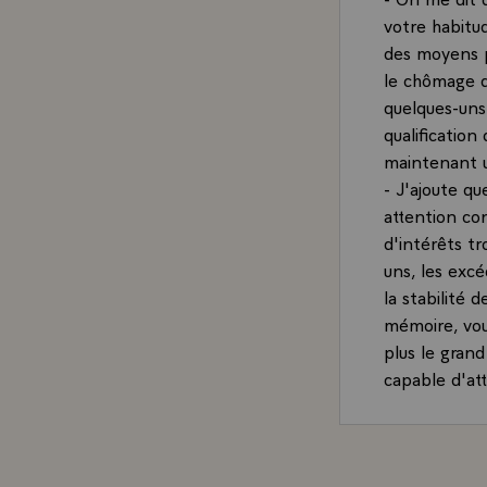
votre habitud
des moyens p
le chômage d
quelques-uns 
qualificatio
maintenant us
- J'ajoute qu
attention co
d'intérêts tr
uns, les excé
la stabilité 
mémoire, vou
plus le gran
capable d'att
confiance. J
années. Il r
A la fin de 
multilatérale