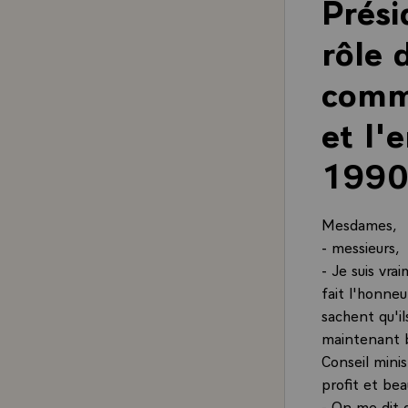
Prési
rôle 
comme
et l'
1990
Mesdames,
- messieurs,
- Je suis vra
fait l'honneu
sachent qu'i
maintenant bi
Conseil minis
profit et be
- On me dit q