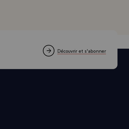
 de mettre
nni soit qui
me très malin
s réelles ou
s à
e que si elle
Découvrir et s'abonner
ils soient
uquel j'ai
ntionne le
 commerciales
eloppement à
t. A l'heure
utions, ce