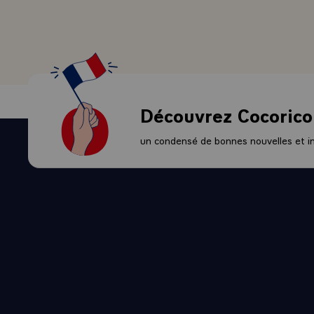
toutes les fo
fin aux tenta
mal y pense,
trouve toutes
apparentes.
- Nous devons
Découvrez Cocorico
l'agriculture
est concrète,
un condensé de bonnes nouvelles et ini
directs ou in
souvent pris 
plus, je n'os
- Je souhait
et des échan
nos marchés.
On m'a dit au
où les chang
qui n'était p