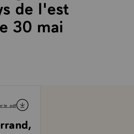
s de l'est
le 30 mai
r le .pdf
rrand,