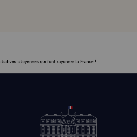
rmes de protectionnisme. J'insiste sur le "toutes" si ce n'est
tions de recourir à des pratiques commerciales unilatérales. Ho
 mais en dépit des affirmations de principes, le protectionnis
 les formes les plus subtiles pour vaincre les bonnes volonté
, en particulier, programmer la réduction des soutiens public
 dans ce qu'ils ont d'excessif. Cette réduction ne pourra se fair
 équilibrée, progressive, si elle concerne tous les soutiens qu'
tiatives citoyennes qui font rayonner la France !
directs, intérieurs ou externes aux frontières. C'est un débat a
part et je ne sais à qui je devrais donner la palme : qui subve
e pas dire qui subventionne le moins !
e aussi des résultats probants dans le domaine des disciplines
ges de services et un accès plus grand pour les pays en dév
\
ssi - ce qui est normal - que vous avez beaucoup parlé de l'Es
ements survenus dans ces pays nous rassurent - si nous en do
as le cas - sur la valeur de la démocratie.