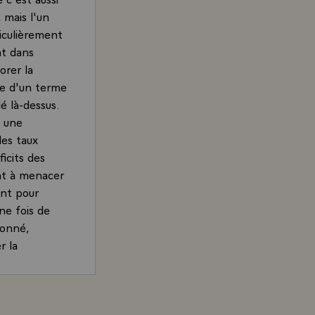
, mais l'un
iculièrement
nt dans
orer la
le d'un terme
é là-dessus.
e une
les taux
icits des
ent à menacer
ent pour
ne fois de
donné,
r la
uelques
commerciales
rand, Président de la République, sur le rôle de l'OCDE d
 faire reculer