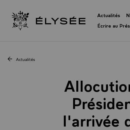
Panneau de gestion des cookies
Actualités
N
Retour à l’accueil Élysée
Écrire au Prés
Actualités
Allocutio
Présiden
l'arrivée