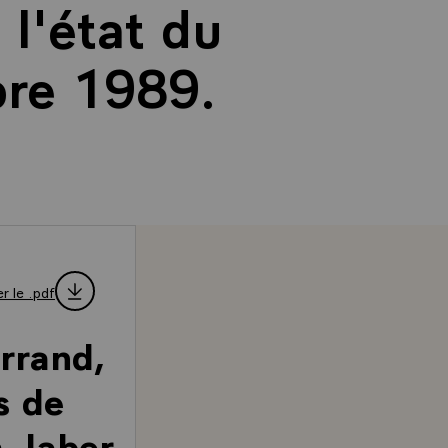
l'état du
bre 1989.
r le .pdf
rrand,
s de
h Jaber