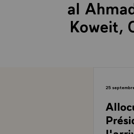
al Ahmad
Koweit, 
25 septembr
Alloc
Prési
l'arr