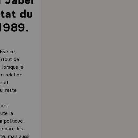
tat du
 1989.
 France.
urtout de
 lorsque je
n relation
r et
ui reste
mons
ute la
a politique
endant les
é, mais aussi