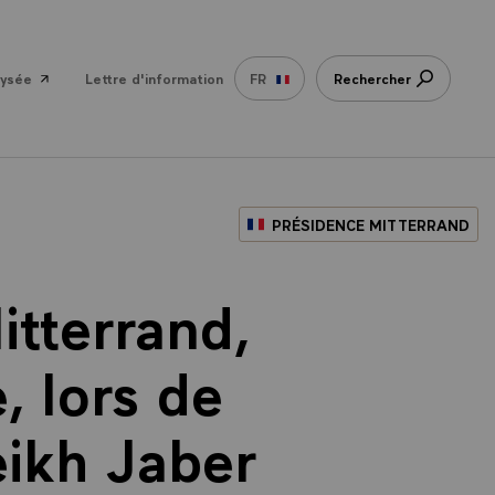
lysée
Lettre d'information
FR
Rechercher
PRÉSIDENCE MITTERRAND
itterrand,
, lors de
eikh Jaber