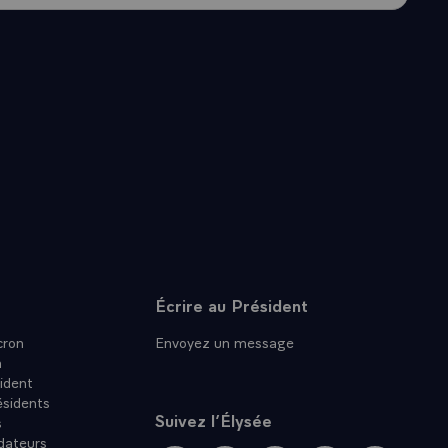
Écrire au Président
ron
Envoyez un message
n
ident
ésidents
Suivez l’Élysée
s
dateurs