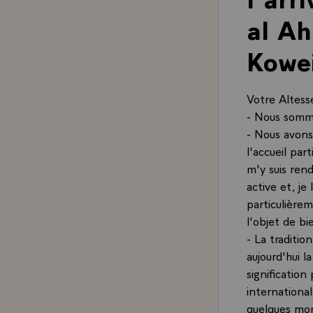
al Ah
Kowei
Votre Altess
- Nous sommes
- Nous avons
l'accueil par
m'y suis ren
active et, je
particulièrem
l'objet de b
- La traditi
aujourd'hui l
signification
internationa
quelques mom