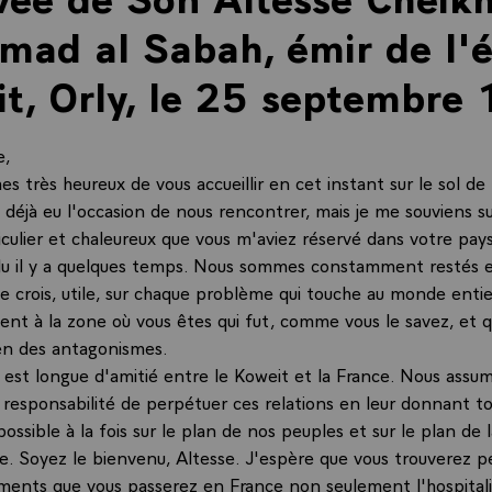
mad al Sabah, émir de l'é
t, Orly, le 25 septembre
e,
 très heureux de vous accueillir en cet instant sur le sol de
 déjà eu l'occasion de nous rencontrer, mais je me souviens s
ticulier et chaleureux que vous m'aviez réservé dans votre pays
du il y a quelques temps. Nous sommes constamment restés e
 le crois, utile, sur chaque problème qui touche au monde entie
ent à la zone où vous êtes qui fut, comme vous le savez, et q
ien des antagonismes.
on est longue d'amitié entre le Koweit et la France. Nous assu
a responsabilité de perpétuer ces relations en leur donnant to
 possible à la fois sur le plan de nos peuples et sur le plan de l
le. Soyez le bienvenu, Altesse. J'espère que vous trouverez p
ents que vous passerez en France non seulement l'hospitalit