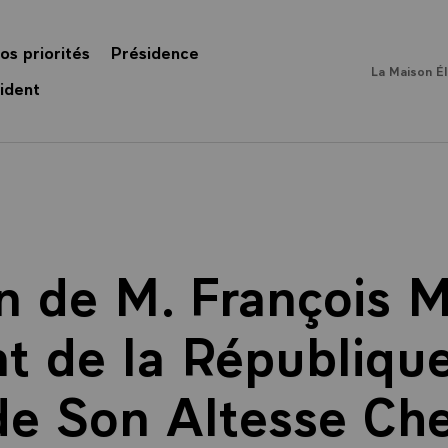
os priorités
Présidence
La Maison É
ident
n de M. François M
t de la République
 de Son Altesse Ch