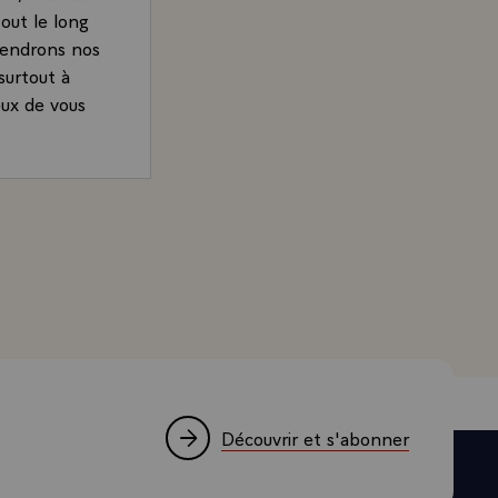
out le long
prendrons nos
surtout à
eux de vous
rand, Président de la République, lors de l'arrivée de So
Découvrir et s'abonner