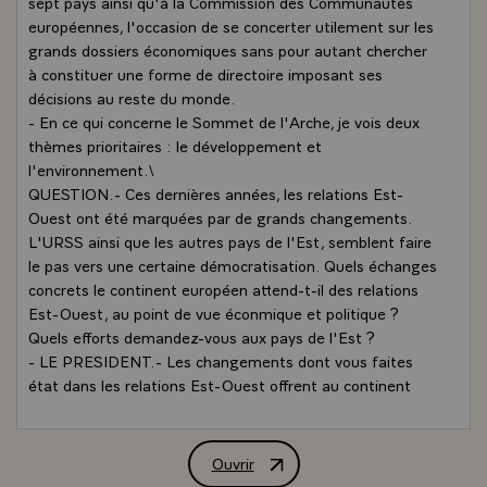
sept pays ainsi qu'à la Commission des Communautés
européennes, l'occasion de se concerter utilement sur les
grands dossiers économiques sans pour autant chercher
à constituer une forme de directoire imposant ses
décisions au reste du monde.
- En ce qui concerne le Sommet de l'Arche, je vois deux
thèmes prioritaires : le développement et
l'environnement.\
QUESTION.- Ces dernières années, les relations Est-
Ouest ont été marquées par de grands changements.
L'URSS ainsi que les autres pays de l'Est, semblent faire
le pas vers une certaine démocratisation. Quels échanges
concrets le continent européen attend-t-il des relations
Est-Ouest, au point de vue éconmique et politique ?
Quels efforts demandez-vous aux pays de l'Est ?
- LE PRESIDENT.- Les changements dont vous faites
état dans les relations Est-Ouest offrent au continent
européen l'occasion de dépasser un état de division
engendré par la guerre et ses séquelles, que ne justifient
ni son histoire, ni sa géographie, ni l'unité de sa
Ouvrir
Interview de M. François Mitterrand, P
civilisation. L'Europe du XXIème siècle reste à construire.