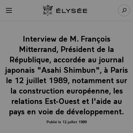
Panneau de gestion des cookies
menu
Retour à l’accueil Élysée
Rech
Interview de M. François
Mitterrand, Président de la
République, accordée au journal
japonais "Asahi Shimbun", à Paris
le 12 juillet 1989, notamment sur
la construction européenne, les
relations Est-Ouest et l'aide au
pays en voie de développement.
Publié le 12 juillet 1989