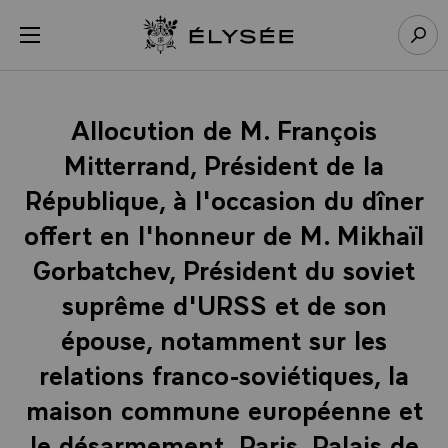
Panneau de gestion des cookies
menu
Retour à l’accueil Élysée
Rech
Allocution de M. François
Mitterrand, Président de la
République, à l'occasion du dîner
offert en l'honneur de M. Mikhaïl
Gorbatchev, Président du soviet
suprême d'URSS et de son
épouse, notamment sur les
relations franco-soviétiques, la
maison commune européenne et
le désarmement, Paris, Palais de