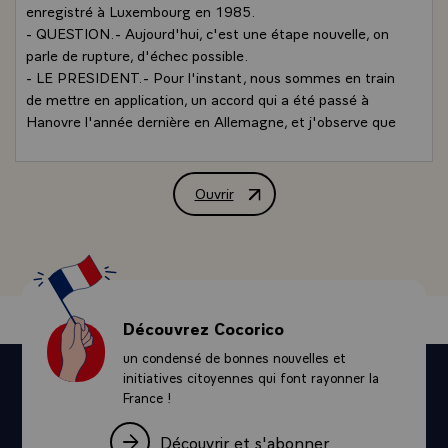
enregistré à Luxembourg en 1985.
- QUESTION.- Aujourd'hui, c'est une étape nouvelle, on
parle de rupture, d'échec possible.
- LE PRESIDENT.- Pour l'instant, nous sommes en train
de mettre en application, un accord qui a été passé à
Hanovre l'année dernière en Allemagne, et j'observe que
cette fois-ci, comme les autres fois, il faut du temps pour
que les différents partenaires assimilent des idées
communes.
Ouvrir
Interview de M. François Mitterrand, P
- QUESTION.- Vous voulez dire qu'il y a des partenaires
qui ne respectent pas les engagements de l'année
dernière à Hanovre ?
- LE PRESIDENT.- D'une certaine manière, oui, dans la
mesure où les engagements ont été pris, il y a un an, il ne
s'agit pas aujourd'hui de prendre ces engagements là, il
Découvrez Cocorico
s'agit de les mettre à exécution, de les tenir.\
un condensé de bonnes nouvelles et
QUESTION.- Vous disiez, hier, "on va de situation molle
initiatives citoyennes qui font rayonner la
en situation molle, la France n'acceptera pas d'être dans
France !
le brouillard pendant longtemps". Il s'agit de clarifier...
- LE PRESIDENT.- Il s'agit de dissiper le brouillard...
Découvrir et s'abonner