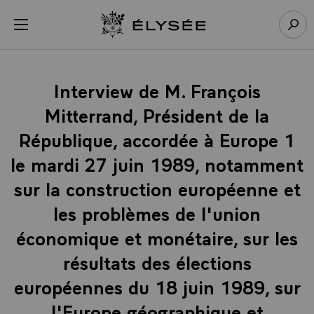
Panneau de gestion des cookies
menu
Retour à l’accueil Élysée
Rech
Interview de M. François
Mitterrand, Président de la
République, accordée à Europe 1
le mardi 27 juin 1989, notamment
sur la construction européenne et
les problèmes de l'union
économique et monétaire, sur les
résultats des élections
européennes du 18 juin 1989, sur
l'Europe géographique et