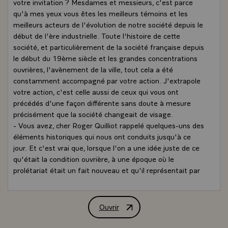
votre invitation ? Mesdames et messieurs, c'est parce
qu'à mes yeux vous êtes les meilleurs témoins et les
meilleurs acteurs de l'évolution de notre société depuis le
début de l'ère industrielle. Toute l'histoire de cette
société, et particulièrement de la société française depuis
le début du 19ème siècle et les grandes concentrations
ouvrières, l'avènement de la ville, tout cela a été
constamment accompagné par votre action. J'extrapole
votre action, c'est celle aussi de ceux qui vous ont
précédés d'une façon différente sans doute à mesure
précisément que la société changeait de visage.
- Vous avez, cher Roger Quilliot rappelé quelques-uns des
éléments historiques qui nous ont conduits jusqu'à ce
jour. Et c'est vrai que, lorsque l'on a une idée juste de ce
qu'était la condition ouvrière, à une époque où le
prolétariat était un fait nouveau et qu'il représentait par
millions des femmes, des enfants, des hommes
rassemblés sur le carreau des mines, devant les grands
espaces des usines métallurgiques, devant les métiers à
Ouvrir
Allocution de M. François Mitterrand, 
tisser, combien d'autres encore, qui aurait pu prévoir que
ce rassemblement autour des nouvelles formes