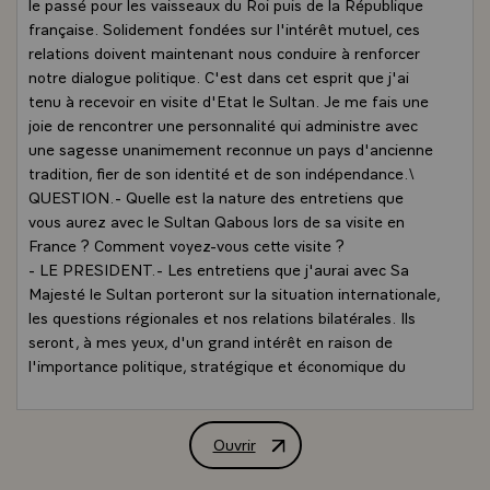
le passé pour les vaisseaux du Roi puis de la République
française. Solidement fondées sur l'intérêt mutuel, ces
relations doivent maintenant nous conduire à renforcer
notre dialogue politique. C'est dans cet esprit que j'ai
tenu à recevoir en visite d'Etat le Sultan. Je me fais une
joie de rencontrer une personnalité qui administre avec
une sagesse unanimement reconnue un pays d'ancienne
tradition, fier de son identité et de son indépendance.\
QUESTION.- Quelle est la nature des entretiens que
vous aurez avec le Sultan Qabous lors de sa visite en
France ? Comment voyez-vous cette visite ?
- LE PRESIDENT.- Les entretiens que j'aurai avec Sa
Majesté le Sultan porteront sur la situation internationale,
les questions régionales et nos relations bilatérales. Ils
seront, à mes yeux, d'un grand intérêt en raison de
l'importance politique, stratégique et économique du
Sultanat situé à un carrefour d'influences aux confins de
l'Iran, de l'Afrique orientale et du sous-continent indien.
- Nous parlerons de la question palestinienne et de la
Ouvrir
Interview de M. François Mitterrand, P
tragédie libanaise, sur lesquelles les analyses d'Oman et
de la France sont, je le sais, très semblables, ainsi que de