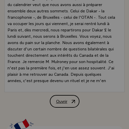
du calendrier veut que nous avons aussi à préparer
ensemble deux autres sommets. Celui de Dakar - la
francophonie -, de Bruxelles - celui de l'OTAN -. Tout cela
va occuper les jours qui viennent, je serai rentré lundi à
Paris et, dès mercredi, nous repartirons pour Dakar £ le
lundi suivant, nous serons à Bruxelles. Vous voyez, nous
avons du pain sur la planche. Nous avons également à
discuter d'un certain nombre de questions bilatérales qui
touchent directement aux intérêts du Canada et de la
France. Je remercie M. Mulroney pour son hospitalité. Ce
n'est pas la première fois, et j'en use assez souvent. J'ai
plaisir à me retrouver au Canada. Depuis quelques
années, c'est presque devenu un rituel et je ne m'en
plains pas j'aurais, je le pense, d'autres occasions de
revenir et nos amis qui nous reçoivent aujourd'hui seront
toujours les bienvenus en France. Je salue en même
Ouvrir
Rencontre conjointe et informelle avec
temps la presse française et la presse canadienne qui
veulent bien nous écouter, et qui veulent peut-être aussi
parler.\
QUESTION.- Monsieur, doit-on s'attendre la semaine