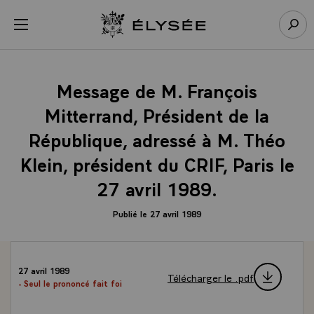
Panneau de gestion des cookies
menu
Retour à l’accueil Élysée
Rech
Message de M. François
Mitterrand, Président de la
République, adressé à M. Théo
Klein, président du CRIF, Paris le
27 avril 1989.
Publié le 27 avril 1989
27 avril 1989
Télécharger le .pdf
- Seul le prononcé fait foi