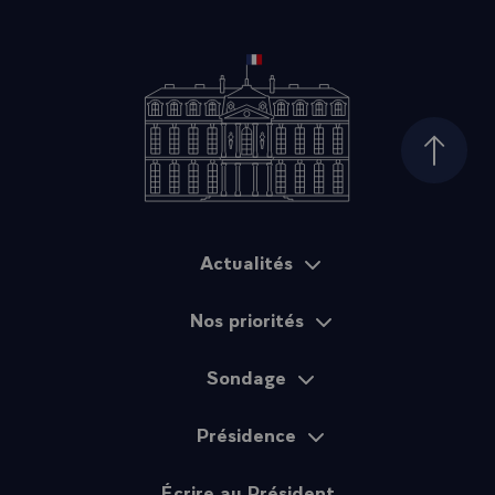
Haut d
Actualités
Plan du site
Nos priorités
Sondage
Présidence
Écrire au Président