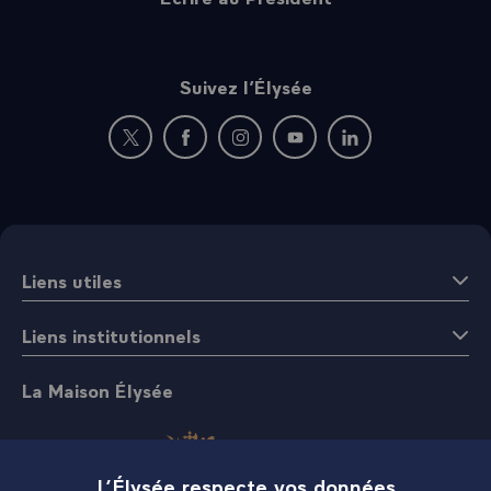
Suivez l’Élysée
Nouvelle fenêtre : rejoignez-nous sur Twitter
Nouvelle fenêtre : rejoignez-nous sur Fac
Nouvelle fenêtre : rejoignez-nous 
Nouvelle fenêtre : rejoigne
Nouvelle fenêtre : 
Liens utiles
Liens institutionnels
La Maison Élysée
L’Élysée respecte vos données