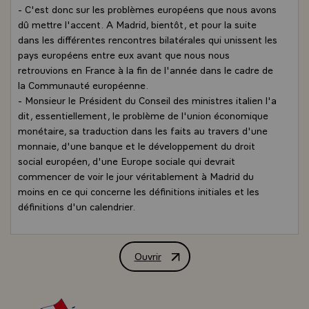
- C'est donc sur les problèmes européens que nous avons
dû mettre l'accent. A Madrid, bientôt, et pour la suite
dans les différentes rencontres bilatérales qui unissent les
pays européens entre eux avant que nous nous
retrouvions en France à la fin de l'année dans le cadre de
la Communauté européenne.
- Monsieur le Président du Conseil des ministres italien l'a
dit, essentiellement, le problème de l'union économique
monétaire, sa traduction dans les faits au travers d'une
monnaie, d'une banque et le développement du droit
social européen, d'une Europe sociale qui devrait
commencer de voir le jour véritablement à Madrid du
moins en ce qui concerne les définitions initiales et les
définitions d'un calendrier.
- M. de Mita a bien voulu également vous parler de mes
préoccupations pour l'organisation du Sommet des
grands pays industriels au mois de juillet à Paris. La
Ouvrir
Conférence de presse de M. François Mi
préoccupation qui est la mienne de placer en exergue le
problème de l'endettement et par là du développement
des pays pauvres ou intermédiaires endettés. D'autres