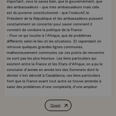
important, vous le savez bien, que le gouvernement, que
des ambassadeurs - que mes ambassadeurs mais cela
est du purisme constitutionnel - que l'exécutif, le
Président de la République et les ambassadeurs puissent
constamment se concerter pour savoir comment il
convient de conduire la politique de la France.
- Pour ce qui touche à l'Afrique, que de problèmes
différents selon le lieu et les situations. Et cependant on
retrouve quelques grandes lignes communes,
malheureusement communes car ces points de rencontre
ne sont pas les plus heureux. Les liens particuliers qui
existent entre la France et les Etats d'Afrique, on a pu le
constater d'année en année lors des Sommets dont le
dernier s'est déroulé à Casablanca, ces liens particuliers
font que la France avant tout autre se trouve amenée à
saisir des problèmes d'une complexité, d'une ampleur
dont on sait bien que la réponse n'appartient qu'à
l'ensemble du monde industriel développé. Et c'est
précisément parce que certaines nations développées ne
Ouvrir
Allocution de M. François Mitterrand, P
prennent pas leur part à l'effort à consentir que la France
se trouve plus exposée et finalement jugée plus