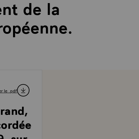
nt de la
uropéenne.
r le .pdf
rrand,
cordée
, sur