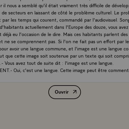
car il nous a semblé qu'il était vraiment très difficile de dévelo
 de secteurs en laissant de côté le problème culturel. Le pr
est par les temps qui courent, commandé par l'audiovisuel. Song
 d'habitants actuellement dans l'Europe des douze, vous avez
déjà eu l'occasion de le dire. Mais ces habitants parlent des
et ne se comprennent pas. Si l'on ne fait pas un effort par l
l pour avoir une langue commune, et l'image est une langue 
ut que cette image soit soutenue par un texte qui soit compris
 Vous avez tout de suite dit : l'image est une langue.
NT.- Oui, c'est une langue. Cette image peut être commenté
 de techniques qui permettent un commentaire qui puisse êtr
ord, du Sud, de l'Est ou de l'Ouest de l'Europe. Alors, l'Eur
Ouvrir
l commande une évolution culturelle commune qui permettra
Interview de M. François Mitterr
s de l'Europe de se sentir Européens, de se sentir plus proc
u'ils ne le sont aujourd'hui des Américains ou des Japonais.
 Monsieur le Président, nous avons un mur d'images auprès 
e bien, un peu ce que vous dites. Nous sommes dans votre stu
c 18 chaines de télévision. Là on s'aperçoit qu'il y a tous les 