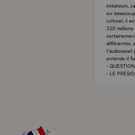
initiateurs, 
sur beaucoup
culturel, il 
320 millions
certainement 
différentes, 
l'audiovisue
entendu il fa
- QUESTION.-
- LE PRESIDE
existe assez
des gens du N
l'audiovisue
et aux femme
des autres, q
- QUESTION.-
cela expliqu
l'Elysée, ave