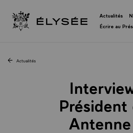
Panneau de gestion des cookies
Actualités
N
Retour à l’accueil Élysée
Écrire au Prés
Actualités
Intervie
Président 
Antenne 