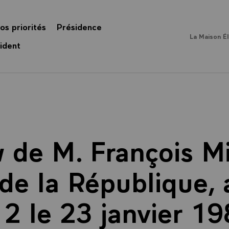
os priorités
Présidence
La Maison É
ident
w de M. François Mi
de la République,
2 le 23 janvier 198