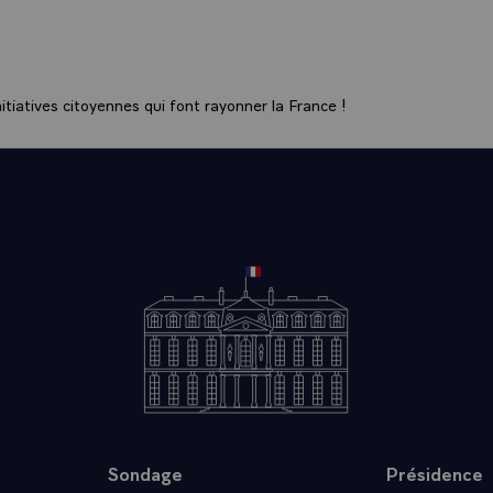
u'il y aura une difficulté de choix un jour. Vous avez bien dit l
 chacun devra garder son identité.
NT.- Vous avez actuellement six satellites de télécommunica
espace. Vous avez en plus maintenant TDF1. Vous avez je croi
tiatives citoyennes qui font rayonner la France !
e diffuser par ces satellites, d'atteindre environ vingt chaines
 y en aura quarante. Le câble atteint déjà quelques 15 millions
ela va vite, c'est-à-dire que le moyen de communiquer, l'inst
 notre disposition.\
 la vérité, monsieur le Président, vous voulez battre les Jap
pas que l'on présente des programmes américains sur des ré
T.- Vous l'avez dit, très justement. Ce n'est pas que je veui
is c'est tout de même fâcheux, lorsque l'on pense qu'en 1986, 
s de télévision, de programmes de télévision, pour satisfaire
s télespectateurs, et que l'Europe, plutôt l'Europe non, c'est
ns l'Allemagne, l'Angleterre, l'Italie et la France, à elles quat
uatre grandes puissances ne fournissaient que 5000 heures.
Sondage
Présidence
grammes américains, vous l'avez dit, sur une technique japona