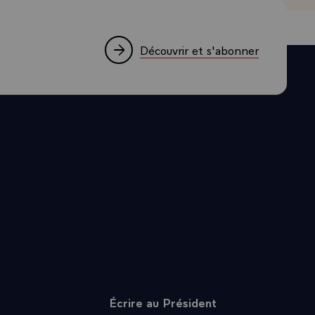
'image est une
tion qui
Découvrir et s'abonner
s la
. L'année
 de foyers
rument, est
onais, vous
cepteurs
lle battre les
il fallait
 les
 assez
re qui sont
 C'était
Écrire au Président
ise, vous