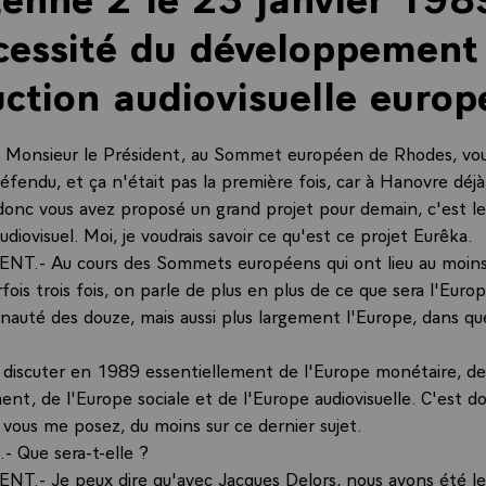
cessité du développement
ction audiovisuelle europ
Monsieur le Président, au Sommet européen de Rhodes, vou
fendu, et ça n'était pas la première fois, car à Hanovre déjà
nc vous avez proposé un grand projet pour demain, c'est le
udiovisuel. Moi, je voudrais savoir ce qu'est ce projet Eurêka.
NT.- Au cours des Sommets européens qui ont lieu au moins
fois trois fois, on parle de plus en plus de ce que sera l'Euro
auté des douze, mais aussi plus largement l'Europe, dans qu
a discuter en 1989 essentiellement de l'Europe monétaire, de
nt, de l'Europe sociale et de l'Europe audiovisuelle. C'est d
 vous me posez, du moins sur ce dernier sujet.
 Que sera-t-elle ?
NT.- Je peux dire qu'avec Jacques Delors, nous avons été l