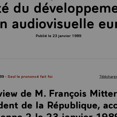
té du développeme
n audiovisuelle e
Publié le 23 janvier 1989
989
- Seul le prononcé fait foi
Télécharge
view de M. François Mitte
dent de la République, ac
enne 2 le 23 janvier 1989