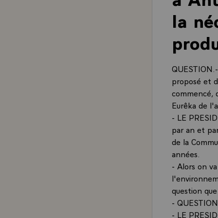
la né
produ
QUESTION.- 
proposé et dé
commencé, do
Eurêka de l'a
- LE PRESIDE
par an et par
de la Commun
années.
- Alors on v
l'environneme
question que
- QUESTION.-
- LE PRESIDE