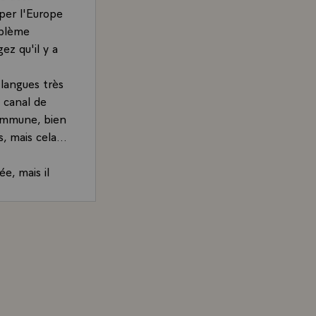
pper l'Europe
oblème
ez qu'il y a
 langues très
e canal de
commune, bien
, mais cela...
e, mais il
e compris par
ope de
 aux hommes
and, Président de la République, accordée à Antenne 2 le
hes les uns
de nous, et
dio de
pays de