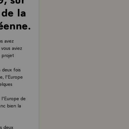
 de la
éenne.
s avez
 vous aviez
 projet
 deux fois
pe, l'Europe
elques
 l'Europe de
onc bien la
es deux