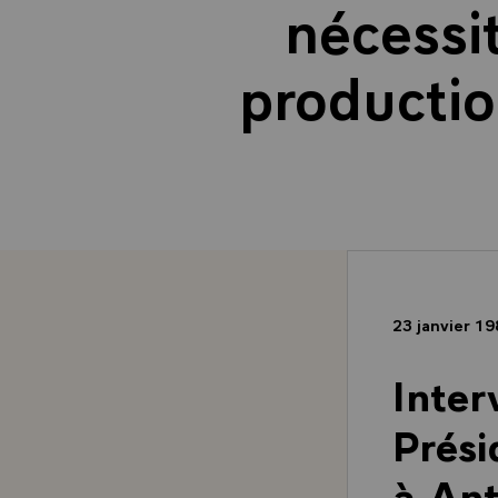
nécessi
productio
23 janvier 1
Inter
Prési
à Ant