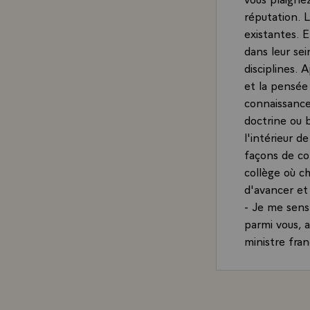
réputation. L
existantes. E
dans leur se
disciplines. 
et la pensée
connaissance
doctrine ou b
l'intérieur d
façons de co
collège où c
d'avancer et
- Je me sens
parmi vous, 
ministre fra
pris une par
bien au-delà
sciences fran
recherche sc