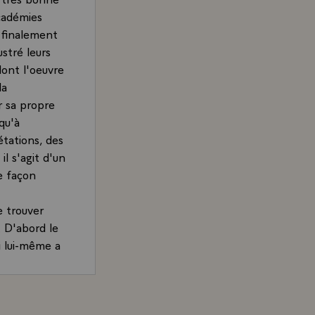
académies
t finalement
stré leurs
dont l'oeuvre
la
r sa propre
qu'à
étations, des
l s'agit d'un
e façon
e trouver
 D'abord le
i lui-même a
et je crois
mie des
al de la
and, Président de la République, sur les académies scientif
 la recherche