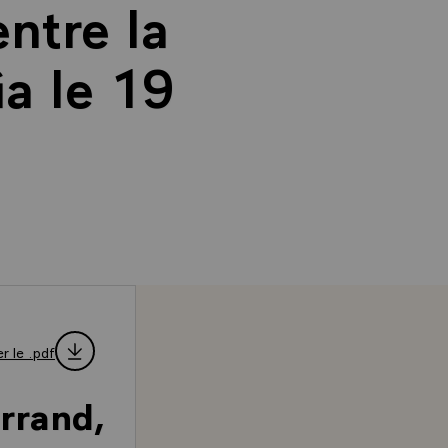
entre la
ia le 19
r le .pdf
rrand,