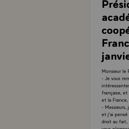
Prési
acadé
coopé
Franc
janvi
Monsieur le 
- Je vous rem
intéressantes
française, et
et la France,
- Messieurs, 
et j'ai pensé
droit au fait
vous plaignez