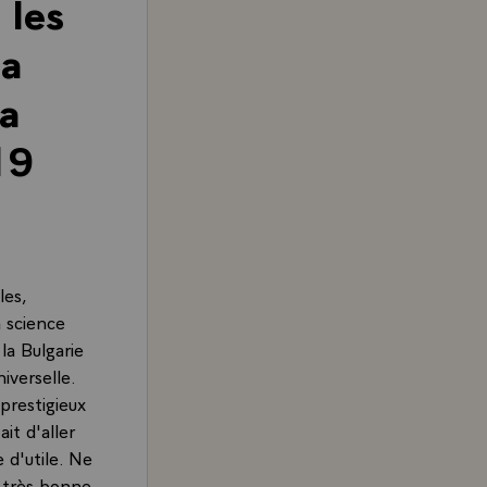
 les
la
la
19
les,
a science
 la Bulgarie
niverselle.
 prestigieux
it d'aller
 d'utile. Ne
s très bonne