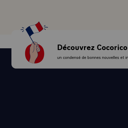
en informatiq
des échanges
nécessité du 
Je n'ignore 
dans de nomb
connus de moi
Découvrez Cocorico
représenté la
Bulgarie, au 
un condensé de bonnes nouvelles et ini
France a réc
l'espace.
- Je dois dir
de telle sort
je suis à Par
devoirs, à l
français. Ce 
été dit que n
tout à l'heur