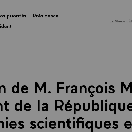
os priorités
Présidence
La Maison É
ident
n de M. François M
t de la République
es scientifiques e