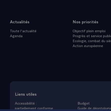
français. Le 
communicatio
coeur, et me 
de réveiller 
Actualités
Nos priorités
Plan du site
importante à 
Toute l'actualité
Objectif plein emploi
Ce n'est pas 
Agenda
Progrès et service publi
et de la mei
Ecologie, combat du siè
créent, inve
Action européenne
- Je vous re
l'académie de
suis certaine
dans les doma
doit mainten
et je vous la
Liens utiles
Accessibilité :
Budget
partiellement conforme
Guide de déontologi