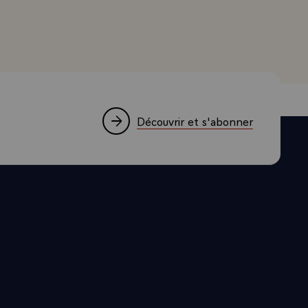
réjouis que
a même
 secteurs,
ui sont
 qu'a
nçu en
Découvrir et s'abonner
quel la
quête de
are s'exprime
ains, lorsque
s ont des
nt le
isqu'il m'a
us l'avez dit
rs collègues