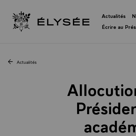
Panneau de gestion des cookies
Actualités
N
Retour à l’accueil Élysée
Écrire au Prés
Actualités
Allocutio
Présiden
académi