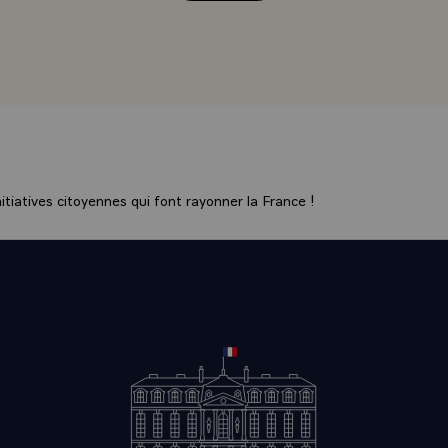
ue et automation. Ils se trouvent parmi leurs pairs, et je me 
 puissent avoir lieu entre Bulgares et Français, attachés à l
savoir.\
pas qu'en Bulgarie, les sciences ont atteint dans de nombreux
reux domaines, une véritable excellence £ deux exemples q
 : le rôle de l'école bulgare de mathématiques et la réussite
 première architecture d'ordinateurs parallèles, qui a été co
point d'être utilisé par le dernier vol Soyouz, vol soviétique au
tiatives citoyennes qui font rayonner la France !
emment participé dans une des nouvelles avancées de la con
e que j'ai été très intéressé par le fait que cette science bulg
e qu'elle est très souvent francophone. Très souvent je me pl
is, de voir les congrès scientifiques internationaux oublier qu'il
'égard de quelques langues majeures de la planète et notamme
n'est pas un reproche que j'adresserai aux savants bulgares, pu
ombreux étaient ceux qui pratiquaient cette langue, et qui, vo
e, monsieur le Président, avaient des liens privilégiés avec leu