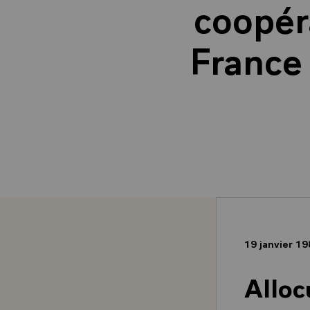
coopéra
France 
19 janvier 1
Alloc