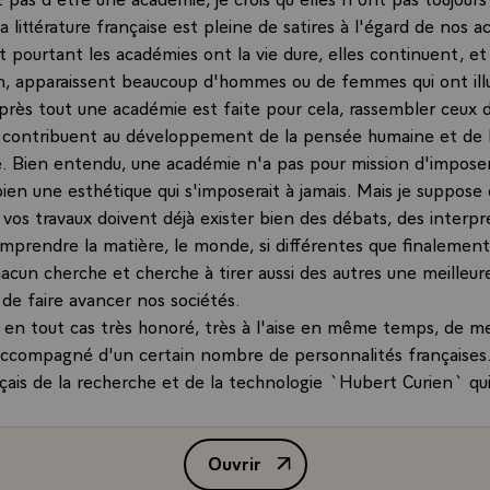
a littérature française est pleine de satires à l'égard de nos 
t pourtant les académies ont la vie dure, elles continuent, e
in, apparaissent beaucoup d'hommes ou de femmes qui ont illu
Après tout une académie est faite pour cela, rassembler ceux 
 contribuent au développement de la pensée humaine et de 
. Bien entendu, une académie n'a pas pour mission d'impose
ien une esthétique qui s'imposerait à jamais. Mais je suppose 
e vos travaux doivent déjà exister bien des débats, des interpr
mprendre la matière, le monde, si différentes que finalement i
hacun cherche et cherche à tirer aussi des autres une meilleur
 de faire avancer nos sociétés.
 en tout cas très honoré, très à l'aise en même temps, de m
accompagné d'un certain nombre de personnalités françaises.
nçais de la recherche et de la technologie `Hubert Curien` qu
t importante au développement des sciences dans notre pays 
 de nos frontières £ Monsieur Aubouin, Président de l'Acadé
Ouvrir
çaises, Monsieur Kovrilsky, directeur général du Centre nation
Allocution de M. François Mitterr
ientifique et Monsieur Bensoussan, Président de l'Institut de